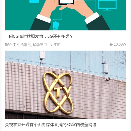
十问5G临时牌照发放，5G还有多远？
8 年前
10.68W
5G/ioT
,
生活家电
,
移动应用
央视在京开通首个面向媒体直播的5G室内覆盖网络