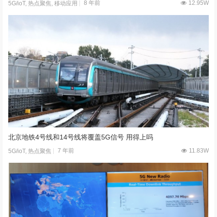
8 年前
12.95W
5G/ioT
,
热点聚焦
,
移动应用
北京地铁4号线和14号线将覆盖5G信号 用得上吗
7 年前
11.83W
5G/ioT
,
热点聚焦