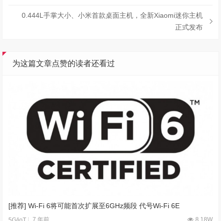
0.444L手掌大小、小米首款桌面主机，全新Xiaomi迷你主机
正式发布
为这篇文章点赞的读者还看过
[推荐] Wi-Fi 6将可能首次扩展至6GHz频段 代号Wi-Fi 6E
7 年前
8.18W
5G/ioT