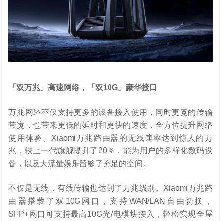
「双万兆」高速网络，「双
10G
」豪华接口
万兆网络不仅支持更多的设备接入使用，同时更宽的传输
带宽，也带来更低的延时和更快的速度，全方位提升网络
使用体验。Xiaomi万兆路由器的无线速率达到惊人的万
兆，较上一代旗舰提升了20％，能为用户的多样化数码设
备，以及大流量娱乐留够了充足的空间。
不仅是无线，有线传输也达到了万兆级别。Xiaomi万兆路
由器搭载了双10G网口，支持WAN/LAN自由切换，
SFP+网口可支持最高10G光/电模块接入，轻松实现全屋