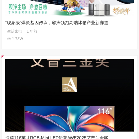
“现象级”爆款基因传承，容声领跑高端冰箱产业新赛道
生活家电
1 年前
1.78W
海信116英寸RGB-Mini LED斩获AWE2025艾普兰金奖