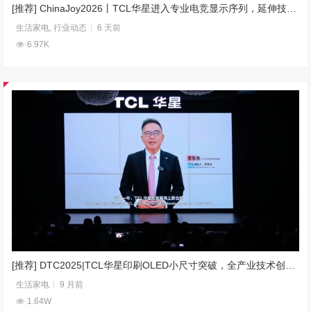
[推荐] ChinaJoy2026丨TCL华星进入专业电竞显示序列，延伸技术边界赋能AI算力
生活家电
,
行业动态
6 天前
6.97K
[推荐] DTC2025|TCL华星印刷OLED小尺寸突破，全产业技术创新布局
生活家电
9 月前
1.64W