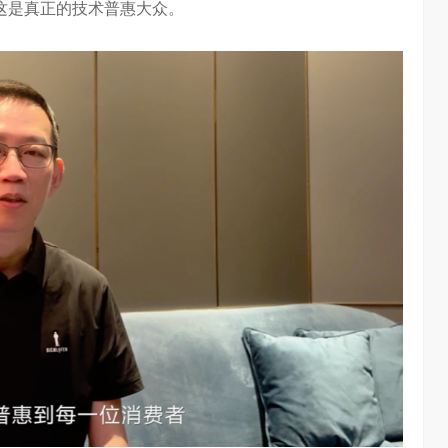
这是真正的技术普惠大众。
AI长赛道
刘平均：海信空调变频S架构发布具有重大意义
1.28W
访谈
1 年前
3.02W