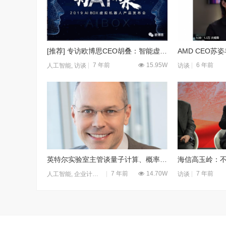
[推荐] 专访欧博思CEO胡叠：智能虚拟机器人即将唤醒我们的未来
7 年前
15.95W
6 年前
人工智能
,
访谈
访谈
英特尔实验室主管谈量子计算、概率计算与神经形态计算
7 年前
14.70W
7 年前
人工智能
,
企业计算
,
访谈
访谈