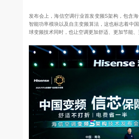
YC Startup School 2026
2026年，AI Agent正在完成从“问答工具”到“
进化。当技术实现从“能听会给答案”…
发布会上，海信空调行业首发变频S架构，包含海信自
智能功率模块以及自主变频算法，这也标志着中国
球变频技术同时，也让空调更加舒适、更加节能、