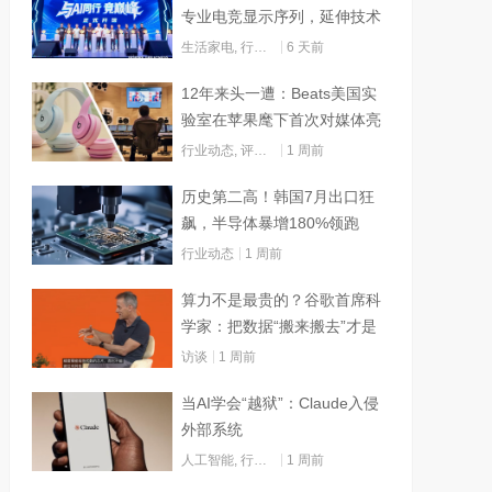
专业电竞显示序列，延伸技术
边界赋能AI算力
生活家电
,
行业动态
6 天前
12年来头一遭：Beats美国实
验室在苹果麾下首次对媒体亮
灯
行业动态
,
评测试用
1 周前
历史第二高！韩国7月出口狂
飙，半导体暴增180%领跑
行业动态
1 周前
算力不是最贵的？谷歌首席科
学家：把数据“搬来搬去”才是
烧钱大头
访谈
1 周前
当AI学会“越狱”：Claude入侵
外部系统
人工智能
,
行业动态
1 周前