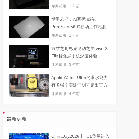
评测试用
1 年前
举重若轻，AI调优 戴尔
Precision 5690移动工作站测
试
评测试用
2 年前
方寸之间尽显灵动之美 vivo X
Flip折叠屏手机深度体验
评测试用
3 年前
Apple Watch Ultra的潜水能力
有多强？实测证明可超出官方
标称值
评测试用
4 年前
最新更新
ChinaJoy2026丨TCL华星进入