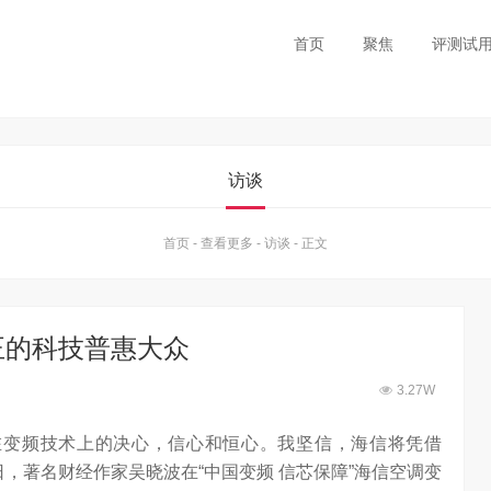
首页
聚焦
评测试
访谈
首页
-
查看更多
-
访谈
-
正文
正的科技普惠大众
3.27W
在变频技术上的决心，信心和恒心。我坚信，海信将凭借
2日，著名财经作家吴晓波在“中国变频 信芯保障”海信空调变