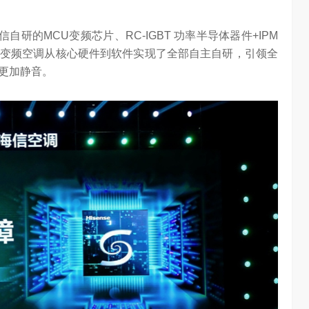
任务助手”的重要
6月12日，在海信举办的 “中国变频 信芯保障”海信空调变频S
架构技术发布会上，原国家质检总局副局长、中…
研的MCU变频芯片、RC-IGBT 功率半导体器件+IPM
变频空调从核心硬件到软件实现了全部自主自研，引领全
更加静音。