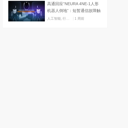
高通回应“NEURA 4NE-1人形
机器人倒地”：短暂通信故障触
发关机
人工智能
,
行业动态
1 周前