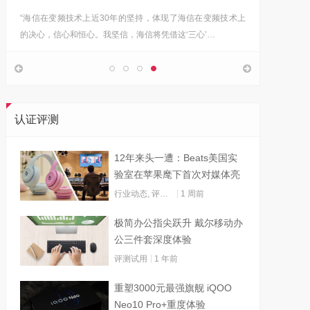
“海信在变频技术上近30年的坚持，体现了海信在变频技术上
Google首
的决心，信心和恒心。我坚信，海信将凭借这‘三心’…
上，分享
认证评测
12年来头一遭：Beats美国实
验室在苹果麾下首次对媒体亮
灯
行业动态
,
评测试用
1 周前
极简办公指尖跃升 戴尔移动办
公三件套深度体验
评测试用
1 年前
重塑3000元最强旗舰 iQOO
Neo10 Pro+重度体验