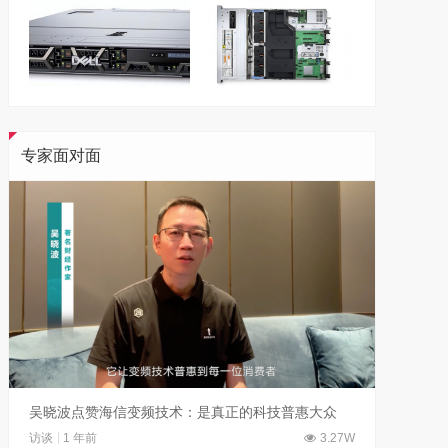
专家面对面
吴晓波点赞海信变频技术：是真正的科技普惠大众
访谈
1 年前
3.27W
访谈
1 