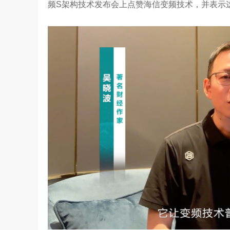
频S架构技术发布会上点赞海信变频技术，并表示
算力不是最贵的？谷歌首席科学家：把数据“搬来搬去”才是烧钱大头
对话AI创作者 vivo X Fold系列深度绑定
7.61K
访谈
2 月前