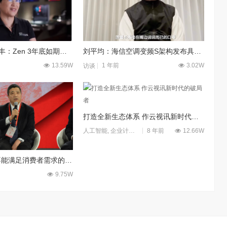
AMD CEO苏姿丰：Zen 3年底如期发布 表现棒极了
刘平均：海信空调变频S架构发布具有重大意义
13.59W
1 年前
3.02W
访谈
打造全新生态体系 作云视讯新时代的破局者
8 年前
12.66W
人工智能
,
企业计算
,
热点聚焦
,
移动应用
,
访谈
海信高玉岭：不能满足消费者需求的产品何谈高质量
9.75W