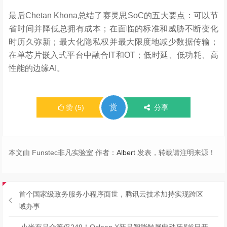
最后Chetan Khona总结了赛灵思SoC的五大要点：可以节
省时间并降低总拥有成本；在面临的标准和威胁不断变化
时历久弥新；最大化隐私权并最大限度地减少数据传输；
在单芯片嵌入式平台中融合IT和OT；低时延、低功耗、高
性能的边缘AI。
赏
赞
(
5
)
分享
本文由 Funstec非凡实验室 作者：
Albert
发表，转载请注明来源！
首个国家级政务服务小程序面世，腾讯云技术加持实现跨区
域办事
小米有品众筹仅249！Oclean X新品智能触屏电动牙刷6日开