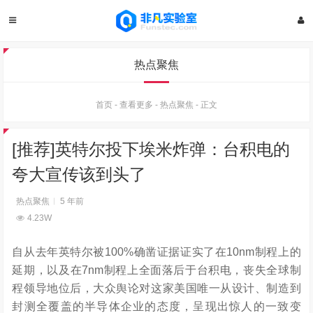
热点聚焦
首页
-
查看更多
-
热点聚焦
-
正文
[推荐]英特尔投下埃米炸弹：台积电的
夸大宣传该到头了
热点聚焦
5 年前
4.23W
自从去年英特尔被100%确凿证据证实了在10nm制程上的
延期，以及在7nm制程上全面落后于台积电，丧失全球制
程领导地位后，大众舆论对这家美国唯一从设计、制造到
封测全覆盖的半导体企业的态度，呈现出惊人的一致变