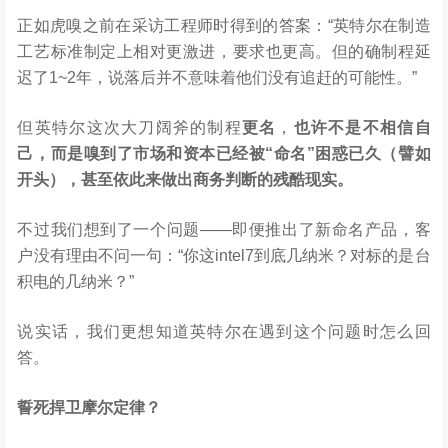
正如虎嗅之前在采访工程师时得到的答案：“英特尔在制造
工艺标准制定上相对更激进，要求也更高。但的确制程延
迟了1~2年，说落后并不意味着他们没有追赶的可能性。”
但英特尔这次大刀阔斧的制程
更名
，
也许不是不相信自
己，而是嗅到了市场和资本已经被“命名”困惑已久（譬如
开头），甚至依此来做出商务判断的残酷现实。
不过我们想到了一个问题——即便推出了新命名产品，客
户没有理由不问一句：“你这intel7到底几纳米？对标的是台
积电的几纳米？”
说实话，我们更想知道英特尔在遇到这个问题时怎么回
答。
誓死捍卫摩尔定律？