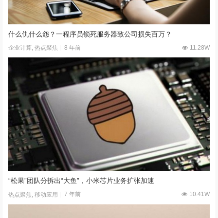
什么仇什么怨？一程序员锁死服务器致公司损失百万？
8 年前
11.28W
企业计算
,
热点聚焦
“松果”团队分拆出“大鱼”，小米芯片业务扩张加速
7 年前
10.41W
热点聚焦
,
移动应用