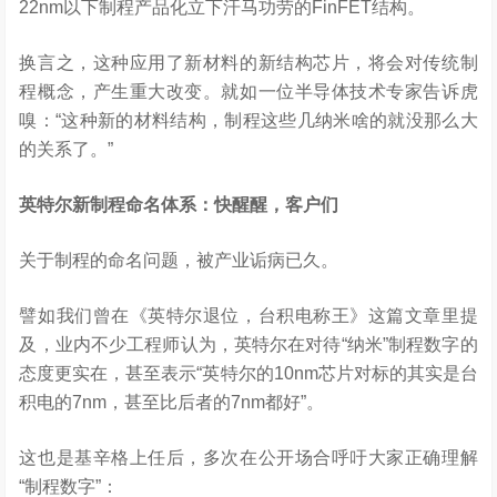
22nm以下制程产品化立下汗马功劳的FinFET结构。
换言之，这种应用了新材料的新结构芯片，将会对传统制
程概念，产生重大改变。就如一位半导体技术专家告诉虎
嗅：“这种新的材料结构，制程这些几纳米啥的就没那么大
的关系了。”
英特尔新制程命名体系：快醒醒，客户们
关于制程的命名问题，被产业诟病已久。
譬如我们曾在《英特尔退位，台积电称王》这篇文章里提
及，业内不少工程师认为，英特尔在对待“纳米”制程数字的
态度更实在，甚至表示“英特尔的10nm芯片对标的其实是台
积电的7nm，甚至比后者的7nm都好”。
这也是基辛格上任后，多次在公开场合呼吁大家正确理解
“制程数字”：