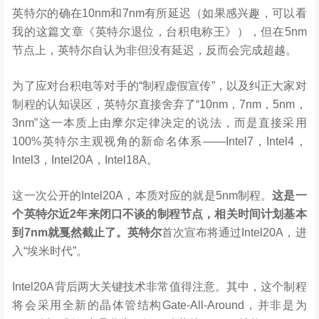
英特尔的确在10nm和7nm有所延迟（如果感兴趣，可以看
我的这篇文章《英特尔退位，台积电称王》），但在5nm
节点上，英特尔自认为非但没有延迟，反而会完成超越。
为了应对台积电等对手的“制程虚假宣传”，以及纠正大家对
制程的认知误区，英特尔直接舍弃了“10nm，7nm，5nm，
3nm”这一本质上由摩尔定律决定的说法，而是直接采用
100%英特尔主观视角的新命名体系——Intel7，Intel4，
Intel3，Intel20A，Intel18A。
这一次公开的Intel20A，本质对应的就是5nm制程。
这是一
个英特尔近2年来闭口不谈的制程节点，相关时间计划基本
到7nm就戛然截止了。英特尔
首次宣布将通过Intel20A，进
入“埃米时代”。
Intel20A背后两大关键技术非常值得注意。其中，这个制程
将会采用全新的晶体管结构Gate-All-Around，并非是为