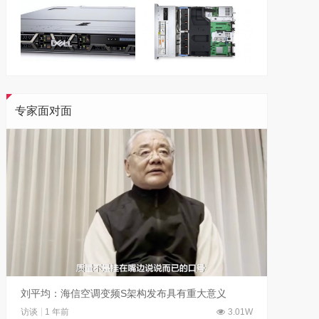
专家面对面
刘平均：海信空调变频S架构发布具有重大意义
吴晓波
访谈
1 年前
3.01W
访谈
1 