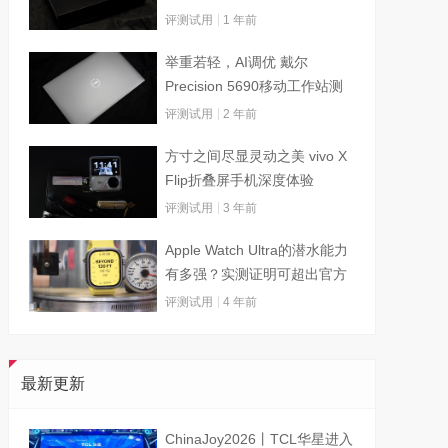
评测试用
1 年前
举重若轻，AI调优 戴尔
Precision 5690移动工作站测
试
评测试用
2 年前
方寸之间尽显灵动之美 vivo X
Flip折叠屏手机深度体验
评测试用
3 年前
Apple Watch Ultra的潜水能力
有多强？实测证明可超出官方
标称值
评测试用
4 年前
最新更新
ChinaJoy2026丨TCL华星进入