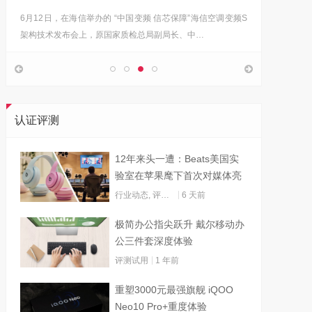
6月12日，在海信举办的 “中国变频 信芯保障”海信空调变频S
“海信在
架构技术发布会上，原国家质检总局副局长、中…
的决心，
认证评测
12年来头一遭：Beats美国实
验室在苹果麾下首次对媒体亮
灯
行业动态
,
评测试用
6 天前
极简办公指尖跃升 戴尔移动办
公三件套深度体验
评测试用
1 年前
重塑3000元最强旗舰 iQOO
Neo10 Pro+重度体验