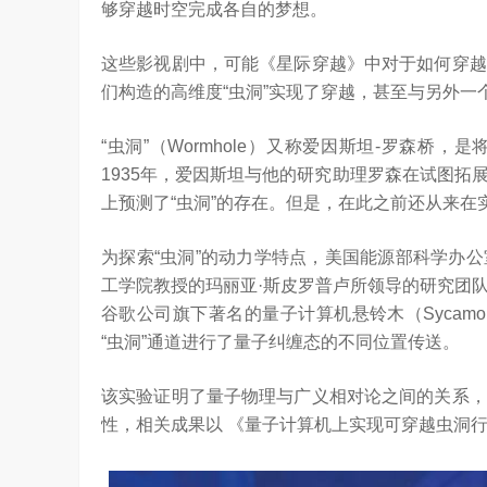
够穿越时空完成各自的梦想。
这些影视剧中，可能《星际穿越》中对于如何穿越
们构造的高维度“虫洞”实现了穿越，甚至与另外一
“虫洞”（Wormhole）又称爱因斯坦-罗森
1935年，爱因斯坦与他的研究助理罗森在试图
上预测了“虫洞”的存在。但是，在此之前还从来
为探索“虫洞”的动力学特点，美国能源部科学办
工学院教授的玛丽亚·斯皮罗普卢所领导的研究团队
谷歌公司旗下著名的量子计算机悬铃木（Sycam
“虫洞”通道进行了量子纠缠态的不同位置传送。
该实验证明了量子物理与广义相对论之间的关系，
性，相关成果以 《量子计算机上实现可穿越虫洞行为
是真正的科技普惠大众
3.25W
访谈
6 天前