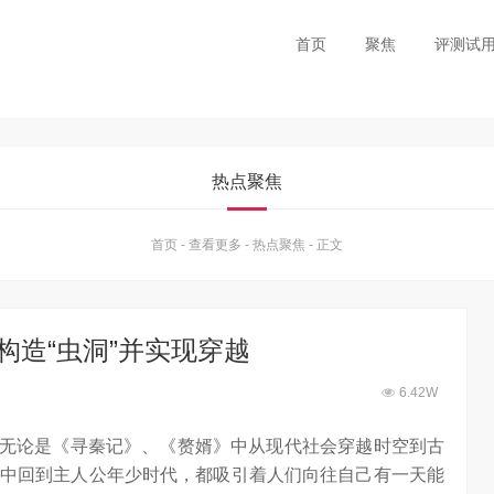
首页
聚焦
评测试
热点聚焦
首页
-
查看更多
-
热点聚焦
-
正文
构造“虫洞”并实现穿越
6.42W
同，无论是《寻秦记》、《赘婿》中从现代社会穿越时空到古
中回到主人公年少时代，都吸引着人们向往自己有一天能