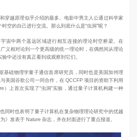
和穿越原理似乎介绍的最多。电影中男主人公通过科学家
个时空的自己进行交流。那么到底什么是“虫洞”呢？
桥，是将宇宙中两个遥远区域进行相互连接的理论时空桥梁。在
拓展广义相对论到一个更高级的统一理论时，在偶然间从理论
在实验中还没有真正看到或观察到它们。
公室基础物理学量子通信首席研究员，同时也是美国加州理
与美国谷歌公司一同合作，在 QCCFP 项目的资助下利用
ore）上首次实现了“虫洞”实验，通过量子计算机构建一种
也同时也表明了量子计算机在复杂物理理论研究中的优越
》发表于 Nature 杂志，并在封面进行了重点报道。
算力不是最贵的？谷歌首席科学家：把数据“搬来搬去”才是烧钱大头
对话AI创作者 vivo X Fold系列深度绑定AI长赛道
7.38K
访谈
2 月前
1.27W