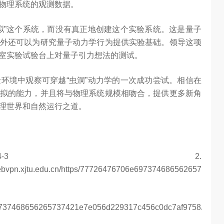
物理系统的观测数据。
拟”这个系统，而没有真正地创建这个实验系统。这是量子
外还可以为研究量子动力学行为提供实验基础。领导这项
室实验试验台上对量子引力想法的测试。
环境中观察可穿越“虫洞”动力学的一次成功尝试。相信在
拟的能力，并且将与物理系统规模相吻合，提供更多新角
理世界和自然运行之道。
rticles/s41586-022-05424-3 2.
://webvpn.xjtu.edu.cn/https/77726476706e697374686562657374
e69737468656265737421e7e056d229317c456c0dc7af9758/articl