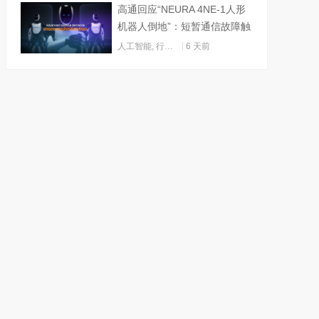
高通回应“NEURA 4NE-1人形
机器人倒地”：短暂通信故障触
发关机
人工智能
,
行业动态
6 天前