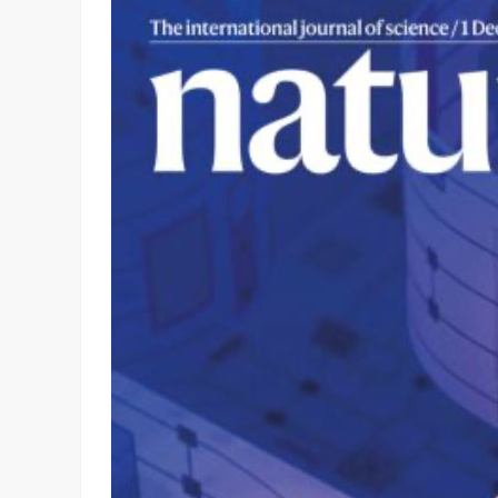
坚持，体现了海信在变频技术上
Google首席科学家Jeff Dean近日在YC Startup S
信将凭借这‘三心’…
上，分享了他对…