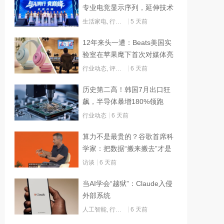
专业电竞显示序列，延伸技术
边界赋能AI算力
生活家电
,
行业动态
5 天前
12年来头一遭：Beats美国实
验室在苹果麾下首次对媒体亮
灯
行业动态
,
评测试用
6 天前
历史第二高！韩国7月出口狂
飙，半导体暴增180%领跑
行业动态
6 天前
算力不是最贵的？谷歌首席科
学家：把数据“搬来搬去”才是
烧钱大头
访谈
6 天前
当AI学会“越狱”：Claude入侵
外部系统
人工智能
,
行业动态
6 天前