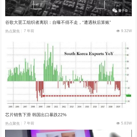
谷歌大罢工组织者离职：自曝不得不走，“遭遇秋后算账”
7 年前
9.32W
热点聚焦
芯片销售下滑 韩国出口暴跌22%
7 年前
5.83W
热点聚焦