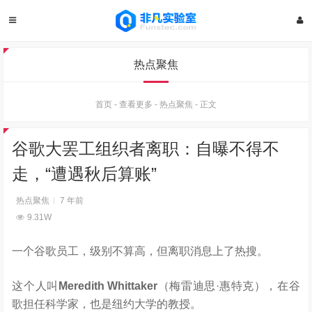
热点聚焦
首页
-
查看更多
-
热点聚焦
-
正文
谷歌大罢工组织者离职：自曝不得不
走，“遭遇秋后算账”
热点聚焦
7 年前
9.31W
一个谷歌员工，级别不算高，但离职消息上了热搜。
这个人叫
Meredith Whittaker
（梅雷迪思·惠特克），在谷
歌担任科学家，也是纽约大学的教授。