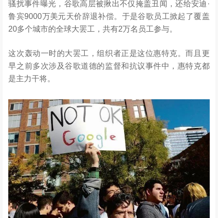
骚扰事件曝光，谷歌高层被揪出不仅掩盖丑闻，还给安迪·
鲁宾9000万美元天价辞退补偿。于是谷歌员工掀起了覆盖
20多个城市的全球大罢工，共有2万名员工参与。
这次轰动一时的大罢工，组织者正是这位惠特克。而且更
早之前多次涉及谷歌道德的监督和抗议事件中，惠特克都
是主力干将。