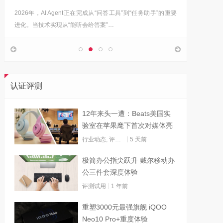
2026年，AI Agent正在完成从“问答工具”到“任务助手”的重要
6月12日
进化。当技术实现从“能听会给答案”…
架构技术
认证评测
12年来头一遭：Beats美国实
验室在苹果麾下首次对媒体亮
灯
行业动态
,
评测试用
5 天前
极简办公指尖跃升 戴尔移动办
公三件套深度体验
评测试用
1 年前
重塑3000元最强旗舰 iQOO
Neo10 Pro+重度体验