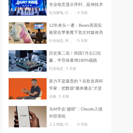
专业电竞显示序列，延伸技术
边界赋能AI算力
生活家电
,
行业动态
4 天前
12年来头一遭：Beats美国实
验室在苹果麾下首次对媒体亮
灯
行业动态
,
评测试用
5 天前
历史第二高！韩国7月出口狂
飙，半导体暴增180%领跑
行业动态
5 天前
算力不是最贵的？谷歌首席科
学家：把数据“搬来搬去”才是
烧钱大头
访谈
5 天前
当AI学会“越狱”：Claude入侵
外部系统
人工智能
,
行业动态
5 天前