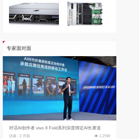
专家面对面
对话AI创作者 vivo X Fold系列深度绑定AI长赛道
刘平均
访谈
2 月前
1.25W
访谈
1 