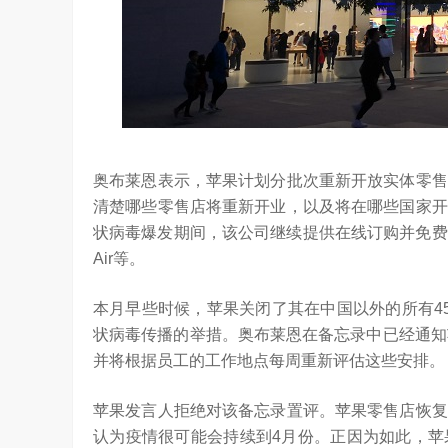
“海信在变频技术上近30年的坚持，体现了海
的决心，信心和恒心。我坚信，海信将凭借这‘三
奥布莱恩表示，苹果计划分批次重新开放实体零售
清楚哪些零售店将重新开业，以及将在哪些国家开
状病毒爆发期间，该公司继续提供在线订购并免费送货上
Air等。
本月早些时候，苹果关闭了其在中国以外的所有4
状病毒传播的举措。奥布莱恩在备忘录中已经通知
并将根据员工的工作地点每周重新评估这些安排。
苹果发言人拒绝对该备忘录置评。苹果零售店恢复
认为疫情很可能会持续到4月份。正因为如此，苹