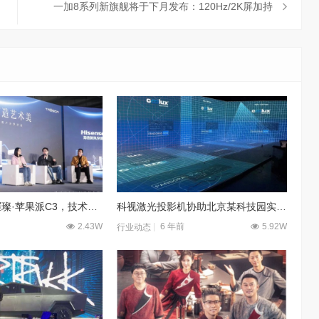
一加8系列新旗舰将于下月发布：120Hz/2K屏加持
海信新风空调璀璨·苹果派C3，技术和艺术为用户定制美学新风生活
科视激光投影机协助北京某科技园实现高度沉浸式CAVE 展示
2.43W
6 年前
5.92W
行业动态