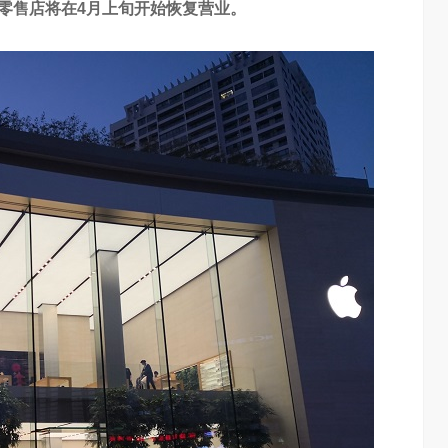
零售店将在4月上旬开始恢复营业。
普惠大众
算力不是最贵的？谷歌首席科学家：把数据“搬来搬去”才是烧钱大头
3.23W
访谈
5 天前
7.09K