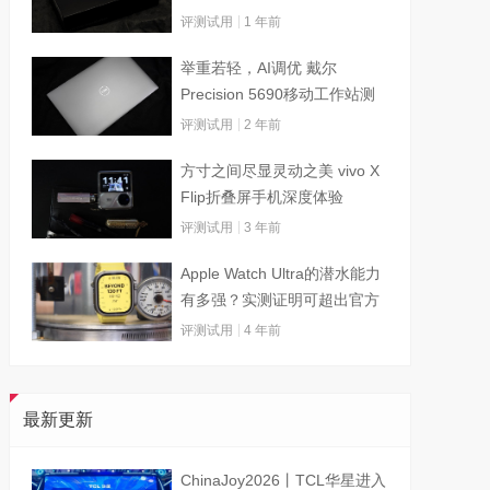
评测试用
1 年前
举重若轻，AI调优 戴尔
Precision 5690移动工作站测
试
评测试用
2 年前
方寸之间尽显灵动之美 vivo X
Flip折叠屏手机深度体验
评测试用
3 年前
Apple Watch Ultra的潜水能力
有多强？实测证明可超出官方
标称值
评测试用
4 年前
最新更新
ChinaJoy2026丨TCL华星进入