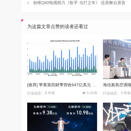
创维Q60电视助力《歌手·当打之年》 还原舞台原音
为这篇文章点赞的读者还看过
[推荐] 苹果第四财季营收647亿美元 净利同比降8%
6 年前
5.31W
3 年前
行业动态
行业动态