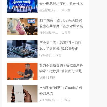
专业电竞显示序列，延伸技术
边界赋能AI算力
生活家电
,
行业动态
6 天前
12年来头一遭：Beats美国实
验室在苹果麾下首次对媒体亮
灯
行业动态
,
评测试用
1 周前
历史第二高！韩国7月出口狂
飙，半导体暴增180%领跑
行业动态
1 周前
算力不是最贵的？谷歌首席科
学家：把数据“搬来搬去”才是
烧钱大头
访谈
1 周前
当AI学会“越狱”：Claude入侵
外部系统
人工智能
,
行业动态
1 周前