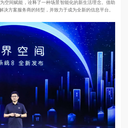
为空间赋能，诠释了一种场景智能化的新生活理念。借助
解决方案服务商的转型，并致力于成为全新的信息平台。
AI长赛道
刘平均：海信空调变频S架构发布具有重大意义
1.28W
访谈
1 年前
3.02W