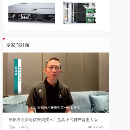
专家面对面
吴晓波点赞海信变频技术：是真正的科技普惠大众
访谈
1 年前
3.26W
访谈
1 