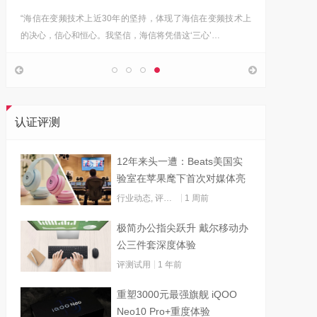
“海信在变频技术上近30年的坚持，体现了海信在变频技术上
Google首
的决心，信心和恒心。我坚信，海信将凭借这‘三心’…
上，分享
认证评测
12年来头一遭：Beats美国实
验室在苹果麾下首次对媒体亮
灯
行业动态
,
评测试用
1 周前
极简办公指尖跃升 戴尔移动办
公三件套深度体验
评测试用
1 年前
重塑3000元最强旗舰 iQOO
Neo10 Pro+重度体验