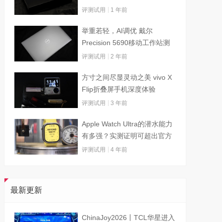
评测试用
1 年前
举重若轻，AI调优 戴尔
Precision 5690移动工作站测
试
评测试用
2 年前
方寸之间尽显灵动之美 vivo X
Flip折叠屏手机深度体验
评测试用
3 年前
Apple Watch Ultra的潜水能力
有多强？实测证明可超出官方
标称值
评测试用
4 年前
最新更新
ChinaJoy2026丨TCL华星进入