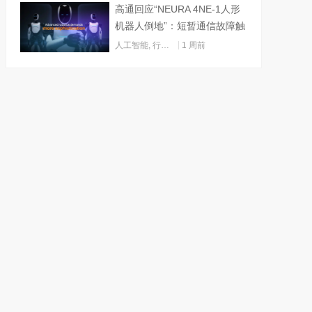
高通回应“NEURA 4NE-1人形
机器人倒地”：短暂通信故障触
发关机
人工智能
,
行业动态
1 周前