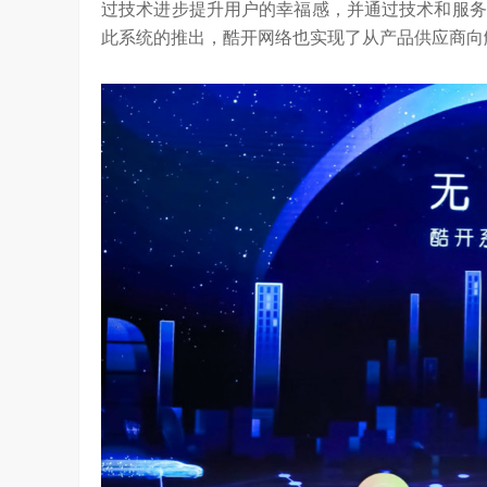
过技术进步提升用户的幸福感，并通过技术和服务
此系统的推出，酷开网络也实现了从产品供应商向
算力不是最贵的？谷歌首席科学家：把数据“搬来搬去”才是烧钱大头
对话AI创作者 vivo X Fold系列深度绑定
7.59K
访谈
2 月前