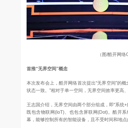
YC Startup School 2026
2026年，AI Agent正在完成从“问答工具”到“
进化。当技术实现从“能听会给答案”…
（图/酷开网络
首推
“
无界空间
”
概念
本次发布会上，酷开网络首次提出“无界空间”的
状态一致。”相对于单一空间，无界空间效率更高
王志国介绍，无界空间由两个部分组成，即“系统
既包含物联网(IoT)、也包含屏联网(Dot)。
幕，能够控制所有的智能设备，且不受时间和地点