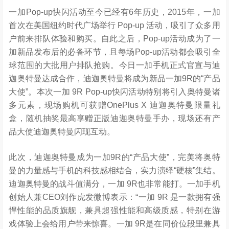
一加Pop-up快闪活动至今已经有6年历史，2015年，一加
首次在美国纽约时代广场举行 Pop-up 活动，吸引了众多用
户前来排队体验和购买。自此之后，Pop-up活动成为了一
加新品发布后的必备环节，且每场Pop-up活动都会吸引全
球范围的大批用户排队抢购。今日一加手机正式官宣与迪
迦奥特曼达成合作，迪迦奥特曼将成为新品一加9R的“产品
大使”。本次一加 9R Pop-up快闪活动特别将引入奥特曼诸
多元素，现场购机可获赠OnePlus X 迪迦奥特曼限量礼
盒，随机抽奖最高享赠正版迪迦奥特曼手办，现场还有产
品大使迪迦奥特曼闪现互动。
此次，迪迦奥特曼成为一加9R的“产品大使”，完美将奥特
曼的力量感与手机的科技感相结合，实力演绎“硬核”集结。
迪迦奥特曼的战斗值满分，一加 9R也非常能打。一加手机
创始人兼CEO刘作虎发微博表示：“一加 9R 是一款拥有强
悍性能的品质旗舰，兼具超强性能和高级质感，特别在游
戏体验上会给用户带来惊喜。一加 9R是在同价位段里兼具