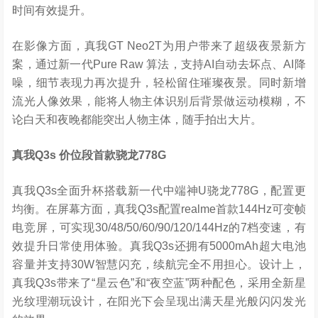
时间有效提升。
在影像方面，真我GT Neo2T为用户带来了超级夜景新方
案，通过新一代Pure Raw 算法，支持AI自动去坏点、AI降
噪，细节表现力再次提升，轻松留住璀璨夜景。同时新增
流光人像效果，能将人物主体识别后背景做运动模糊，不
论白天和夜晚都能突出人物主体，随手拍出大片。
真我
Q3s
价位段首款骁龙
778G
真我Q3s全面升杯搭载新一代中端神U骁龙778G，配置更
均衡。在屏幕方面，真我Q3s配置realme首款144Hz可变帧
电竞屏，可实现30/48/50/60/90/120/144Hz的7档变速，有
效提升日常使用体验。真我Q3s还拥有5000mAh超大电池
容量并支持30W智慧闪充，续航完全不用担心。设计上，
真我Q3s带来了“星云色”和“夜空蓝”两种配色，采用全新星
光纹理潮玩设计，在阳光下会呈现出满天星光般闪闪发光