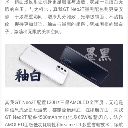
术，镜面漫反射让机身更显细腻与通透，犹如一块洁白无
瑕的白玉。与之相比，真我GT Neo2T墨黑配色则更显安
静，于浓墨重彩间，增添几分雅致，光学级镜面，不沾指
纹，握持更加舒适。釉白与墨黑的相遇，犹如围棋的黑白
子，激荡出无限的美学空间。
真我GT Neo2T配置120Hz三星AMOLED全面屏，无论是
刷信息流还是玩游戏，都能流畅到底。在续航方面，真我
GT Neo2T配备4500mAh大电池及65W智慧闪充，结合
AMOLED面板低功耗特性和realme UI 多重省电技术，续航