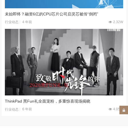
未始即终？融资6亿的CPU芯片公司启灵芯被传“倒闭”
4 年前
2.32W
行业动态
ThinkPad 黑Fun礼全面宠粉，多重惊喜现场揭晓
6 年前
4.05W
行业动态