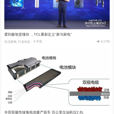
爱到极智是懂你 ，TCL重新定义“家与家电”
6 年前
8.17W
生活家电
,
行业动态
丰田双极性镍氢电池量产装车 百公里仅油耗仅2.8L