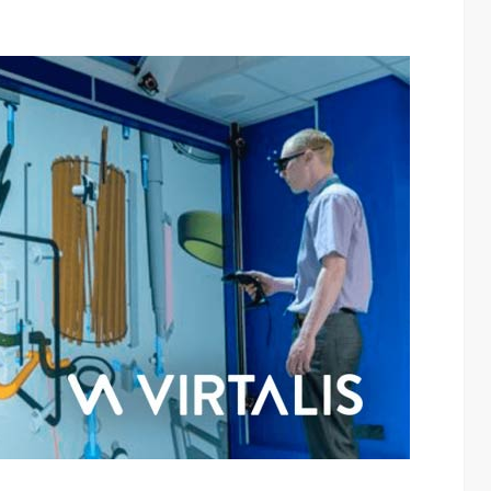
普惠大众
算力不是最贵的？谷歌首席科学家：把数据“搬来搬去”才是烧钱大头
3.23W
访谈
5 天前
7.19K