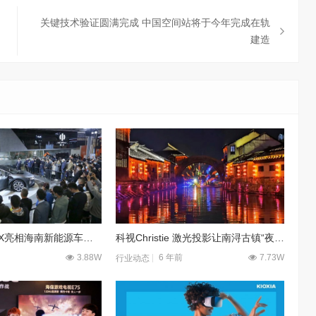
关键技术验证圆满完成 中国空间站将于今年完成在轨
建造
高合汽车HiPhi X亮相海南新能源车展 3000辆创始版即将预订售罄
科视Christie 激光投影让南浔古镇“夜游”魅力升级
3.88W
6 年前
7.73W
行业动态