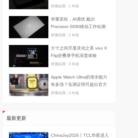
评测试用
1 年前
举重若轻，AI调优 戴尔
Precision 5690移动工作站测
试
评测试用
2 年前
方寸之间尽显灵动之美 vivo X
Flip折叠屏手机深度体验
评测试用
3 年前
Apple Watch Ultra的潜水能力
有多强？实测证明可超出官方
标称值
评测试用
4 年前
最新更新
ChinaJoy2026丨TCL华星进入