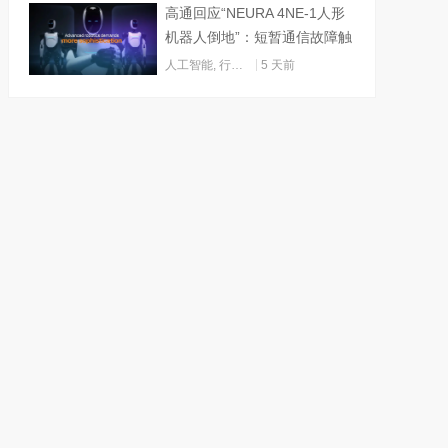
高通回应“NEURA 4NE-1人形
机器人倒地”：短暂通信故障触
发关机
人工智能
,
行业动态
5 天前