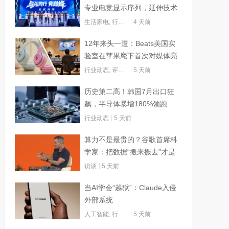
专业电竞显示序列，延伸技术
边界赋能AI算力
生活家电
,
行业动态
4 天前
12年来头一遭：Beats美国实
验室在苹果麾下首次对媒体亮
灯
行业动态
,
评测试用
5 天前
历史第二高！韩国7月出口狂
飙，半导体暴增180%领跑
行业动态
5 天前
算力不是最贵的？谷歌首席科
学家：把数据“搬来搬去”才是
烧钱大头
访谈
5 天前
当AI学会“越狱”：Claude入侵
外部系统
人工智能
,
行业动态
5 天前