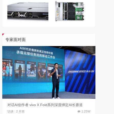
专家面对面
对话AI创作者 vivo X Fold系列深度绑定AI长赛道
刘平均
访谈
2 月前
1.25W
访谈
1 