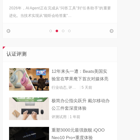
2026年，AI Agent正在完成从“问答工具”到“任务助手”的重要
6月12日
进化。当技术实现从“能听会给答案”…
架构技术
认证评测
12年来头一遭：Beats美国实
验室在苹果麾下首次对媒体亮
灯
行业动态
,
评测试用
5 天前
极简办公指尖跃升 戴尔移动办
公三件套深度体验
评测试用
1 年前
重塑3000元最强旗舰 iQOO
Neo10 Pro+重度体验