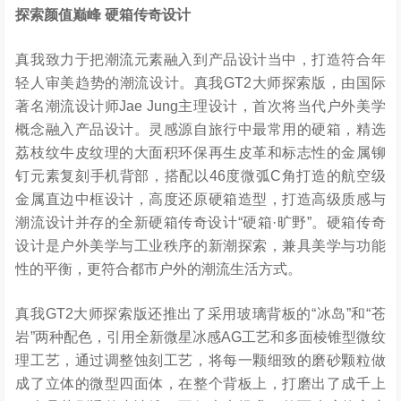
探索颜值巅峰
硬箱传奇设计
真我致力于把潮流元素融入到产品设计当中，打造符合年
轻人审美趋势的潮流设计。真我GT2大师探索版，由国际
著名潮流设计师Jae Jung主理设计，首次将当代户外美学
概念融入产品设计。灵感源自旅行中最常用的硬箱，精选
荔枝纹牛皮纹理的大面积环保再生皮革和标志性的金属铆
钉元素复刻手机背部，搭配以46度微弧C角打造的航空级
金属直边中框设计，高度还原硬箱造型，打造高级质感与
潮流设计并存的全新硬箱传奇设计“硬箱·旷野”。硬箱传奇
设计是户外美学与工业秩序的新潮探索，兼具美学与功能
性的平衡，更符合都市户外的潮流生活方式。
真我GT2大师探索版还推出了采用玻璃背板的“冰岛”和“苍
岩”两种配色，引用全新微星冰感AG工艺和多面棱锥型微纹
理工艺，通过调整蚀刻工艺，将每一颗细致的磨砂颗粒做
成了立体的微型四面体，在整个背板上，打磨出了成千上