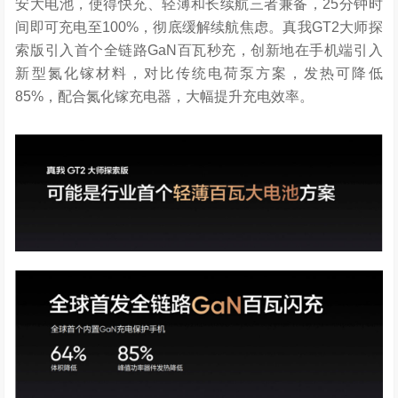
安大电池，使得快充、轻薄和长续航三者兼备，25分钟时
间即可充电至100%，彻底缓解续航焦虑。真我GT2大师探
索版引入首个全链路GaN百瓦秒充，创新地在手机端引入
新型氮化镓材料，对比传统电荷泵方案，发热可降低
85%，配合氮化镓充电器，大幅提升充电效率。