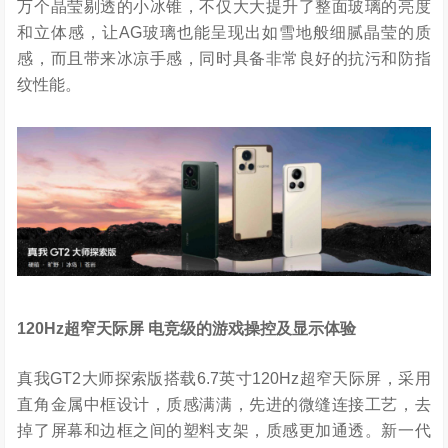
万个晶莹剔透的小冰锥，不仅大大提升了整面玻璃的亮度
和立体感，让AG玻璃也能呈现出如雪地般细腻晶莹的质
感，而且带来冰凉手感，同时具备非常良好的抗污和防指
纹性能。
120Hz
超窄天际屏
电竞级的游戏操控及显示体验
真我GT2大师探索版搭载6.7英寸120Hz超窄天际屏，采用
直角金属中框设计，质感满满，先进的微缝连接工艺，去
掉了屏幕和边框之间的塑料支架，质感更加通透。新一代