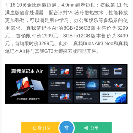
寸16:10黄金比例微边屏，4.9mm超窄边框；搭载第 11 代
满血版酷睿处理器，配合冰封VC液冷散热技术，性能释放
更加强劲，可以满足用户学习、办公和娱乐等多场景的使
用需求。真我笔记本Air的8GB+256GB版本售价为3299
元，首销限时价2999元；8GB+512GB版本售价为3499
元，首销限时价3299元。此外，真我Buds Air3 Neo和真我
笔记本Air将与真我GT2大师探索版同期开售。
赏
赞
(
16
)
分享