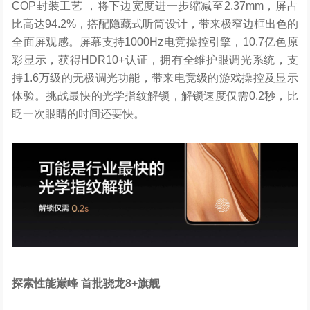
COP封装工艺 ，将下边宽度进一步缩减至2.37mm，屏占
比高达94.2%，搭配隐藏式听筒设计，带来极窄边框出色的
全面屏观感。屏幕支持1000Hz电竞操控引擎，10.7亿色原
彩显示，获得HDR10+认证，拥有全维护眼调光系统，支
持1.6万级的无极调光功能，带来电竞级的游戏操控及显示
体验。挑战最快的光学指纹解锁，解锁速度仅需0.2秒，比
眨一次眼睛的时间还要快。
探索性能巅峰
首批骁龙
8+
旗舰