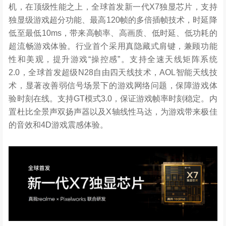
机，在顶级性能之上，全球首发新一代X7独显芯片，支持
独显级游戏超分功能、最高120帧的多倍插帧技术，时延降
低至最低10ms，带来高帧率、高画质、低时延、低功耗的
超流畅游戏体验。行业首个采用真隐藏式肩键，兼顾功能
性和美观，提升游戏“操控感”。支持全速天线矩阵系统
2.0，全球首发超级N28自由四天线技术，AOL智能天线技
术，显著改善弱信号场景下的游戏网络问题，保障游戏体
验时刻在线。支持GT模式3.0，保证游戏帧率时刻稳定。内
置杜比全景声双扬声器以及X轴线性马达，为游戏带来极佳
的音效和4D游戏震感体验。