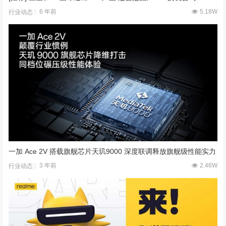
6 年前
5.18W
行业动态
一加 Ace 2V 搭载旗舰芯片天玑9000 深度联调释放旗舰级性能实力
3 年前
2.46W
行业动态