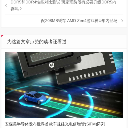
DDR5和DDR4性能对比测试 玩家现阶段有必要升级DDR5内
存吗？
配208MB缓存 AMD Zen4游戏神U年内登场
为这篇文章点赞的读者还看过
安森美半导体发布世界首款车规硅光电倍增管(SiPM)阵列