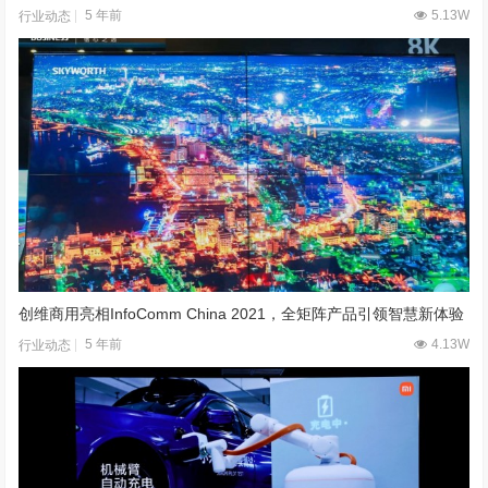
5 年前
5.13W
行业动态
创维商用亮相InfoComm China 2021，全矩阵产品引领智慧新体验
5 年前
4.13W
行业动态