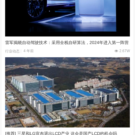
雷军揭晓自动驾驶技术：采用全栈自研算法，2024年进入第一阵营
4 年前
2.67W
行业动态
[推荐] 三星和LG宣布退出LCD产业 这会是国产LCD的机会吗