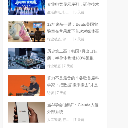
专业电竞显示序列，延伸技术
边界赋能AI算力
生活家电
,
行业动态
5 天前
12年来头一遭：Beats美国实
验室在苹果麾下首次对媒体亮
灯
行业动态
,
评测试用
7 天前
历史第二高！韩国7月出口狂
飙，半导体暴增180%领跑
行业动态
7 天前
算力不是最贵的？谷歌首席科
学家：把数据“搬来搬去”才是
烧钱大头
访谈
7 天前
当AI学会“越狱”：Claude入侵
外部系统
人工智能
,
行业动态
7 天前