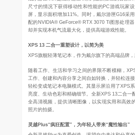
尺寸的情况下获得移动性和性能的PC游戏玩家设计
屏，显示面积增加11%。同时，戴尔游匣G16采用第1
配的NVIDIA® GeForce® RTX 3070 T
却并实现本机气流最大化，提供高端游戏性能。
XPS 13
二合一重塑设计，以简为美
XPS旗舰轻薄笔记本，作为戴尔旗下的高端品牌
随着工作、生活和学习之间的界限不断模糊，XP
工作、创建和内容分享之间自如转换，并轻松连接其它
轻松变成笔记本电脑模式。其显示屏沿用了XPS系
亮度、生动色彩和精确细节。全新XPS 13二合一
全高清视频，提供清晰图像，以实现实用和高效的
照片的拍摄。
灵越
Plus“
疯狂配置
”
，为年轻人带来
“
魔性输出
”
全新灵越Plus为喜爱创造、渴望自由表达和分