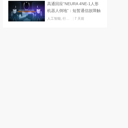
高通回应“NEURA 4NE-1人形
机器人倒地”：短暂通信故障触
发关机
人工智能
,
行业动态
7 天前