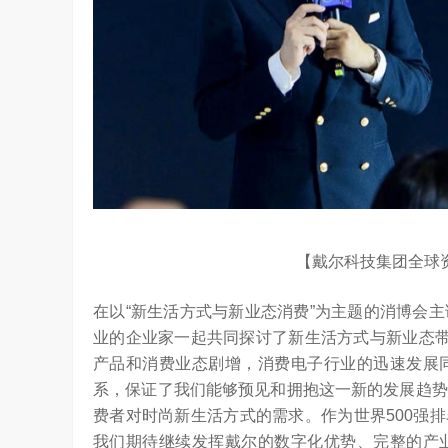
YC Startup School 2026
2026年，AI Agent正在完成从“问答工具”到“
进化。当技术实现从“能听会给答案”…
【戴尔科技集团全球
在以“新生活方式与新业态消费”为主题的消博会
业的企业家一起共同探讨了新生活方式与新业态带
产品和消费业态剧增，消费电子行业的迅速发展
系，保证了我们能够预见和拥抱这一新的发展趋势
费者对时尚新生活方式的需求。作为世界500强
我们期待继续发挥戴尔的数字化优势、完整的产