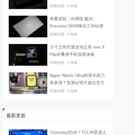
评测试用
1 年前
举重若轻，AI调优 戴尔
Precision 5690移动工作站测
试
评测试用
2 年前
方寸之间尽显灵动之美 vivo X
Flip折叠屏手机深度体验
评测试用
3 年前
Apple Watch Ultra的潜水能力
有多强？实测证明可超出官方
标称值
评测试用
4 年前
最新更新
ChinaJoy2026丨TCL华星进入