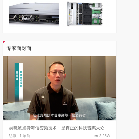
专家面对面
吴晓波点赞海信变频技术：是真正的科技普惠大众
访谈
1 年前
3.25W
访谈
7 