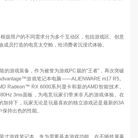
米，根据用户的不同需求分为多个互动区，包括游戏区、创意
人家族成员打造的电竞太空舱，给消费者沉浸式体验。
性能的游戏装备，作为被誉为游戏PC届的“王者”，再次突破
ntage™游戏笔记本电脑——ALIENWARE m17 R5。
、AMD Radeon™ RX 6000系列显卡和新的AMD智能技术。
1080）480Hz 3ms面板，为电竞玩家们带来非凡的游戏体验。在
冷却技术的加持下，玩家无论是玩最喜欢的独立游戏还是最新的3A
待机中保持出色的性能。
16英寸游戏笔记本，专为需要基本游戏功能、在不牺牲屏幕