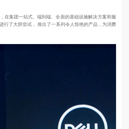
，在集团一站式、端到端、全面的基础设施解决方案和服
进行了大胆尝试， 推出了一系列令人惊艳的产品，为消费
AI长赛道
刘平均：海信空调变频S架构发布具有重大意义
1.27W
访谈
1 年前
3.01W