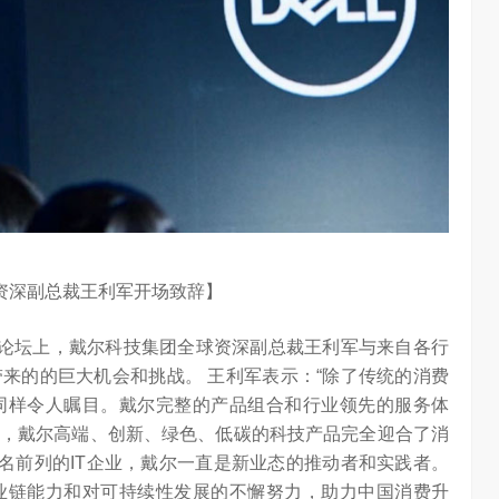
任务助手”的重要
6月12日，在海信举办的 “中国变频 信芯保障”海信空调变频S
架构技术发布会上，原国家质检总局副局长、中…
资深副总裁王利军开场致辞】
主论坛上，戴尔科技集团全球资深副总裁王利军与来自各行
来的的巨大机会和挑战。 王利军表示：“除了传统的消费
同样令人瞩目。戴尔完整的产品组合和行业领先的服务体
，戴尔高端、创新、绿色、低碳的科技产品完全迎合了消
排名前列的IT企业，戴尔一直是新业态的推动者和实践者。
业链能力和对可持续性发展的不懈努力，助力中国消费升