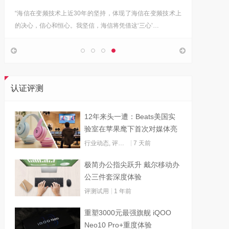
“海信在变频技术上近30年的坚持，体现了海信在变频技术上
Google首
的决心，信心和恒心。我坚信，海信将凭借这‘三心’…
上，分享
认证评测
12年来头一遭：Beats美国实
验室在苹果麾下首次对媒体亮
灯
行业动态
,
评测试用
7 天前
极简办公指尖跃升 戴尔移动办
公三件套深度体验
评测试用
1 年前
重塑3000元最强旗舰 iQOO
Neo10 Pro+重度体验