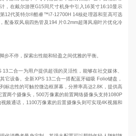
，在戴尔游匣G15同尺寸机身中引入16英寸16:10显示
2代英特尔®酷睿™i7-12700H 14核处理器和至高可选
i图形处理器，配备双风扇四热管及194 片0.2mm超薄风扇叶片优化冷
，脚步不停，探索出性能和轻盈之间优雅的平衡。
S 13二合一为用户提供超强的灵活性，能够在社交媒体、
设备。全新XPS 13二合一搭配蓝牙磁吸 Folio键盘，
列标志性的可触控微边框屏幕，分辨率高达2.8K，提供高
配置两个摄像头，500万像素的前置网络摄像头支持1080P
视频通话，1100万像素的后置摄像头则可实现4K视频和
享的现代消费者量身定制，其强大配置可以帮助年轻人随时随