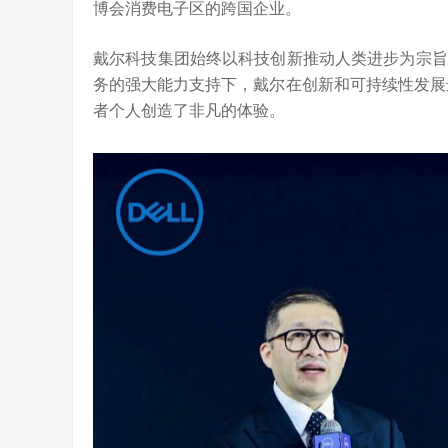
博会消费电子区的跨国企业。
戴尔科技集团始终以科技创新推动人类进步为宗旨
务的强大能力支持下，戴尔在创新和可持续性发展
者个人创造了非凡的体验。
算力不是最贵的？谷歌首席科学家：把数据“搬来搬去”才是烧钱大头
对话AI创作者 vivo X Fold系列深度绑定
7.45K
访谈
2 月前