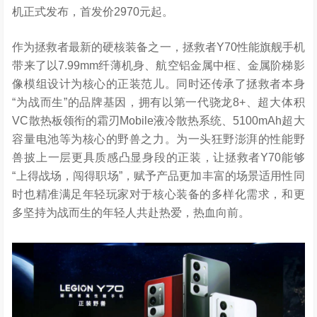
机正式发布，首发价2970元起。
作为拯救者最新的硬核装备之一，拯救者Y70性能旗舰手机
带来了以7.99mm纤薄机身、航空铝金属中框、金属阶梯影
像模组设计为核心的正装范儿。同时还传承了拯救者本身
“为战而生”的品牌基因，拥有以第一代骁龙8+、超大体积
VC散热板领衔的霜刃Mobile液冷散热系统、5100mAh超大
容量电池等为核心的野兽之力。为一头狂野澎湃的性能野
兽披上一层更具质感凸显身段的正装，让拯救者Y70能够
“上得战场，闯得职场”，赋予产品更加丰富的场景适用性同
时也精准满足年轻玩家对于核心装备的多样化需求，和更
多坚持为战而生的年轻人共赴热爱，热血向前。