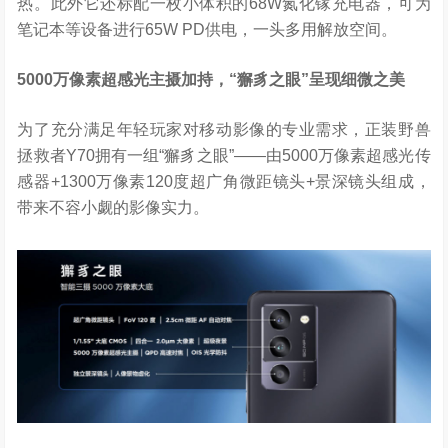
热。此外它还标配一枚小体积的68W氮化镓充电器，可为
笔记本等设备进行65W PD供电，一头多用解放空间。
5000
万像素超感光主摄加持，
“
獬豸之眼
”
呈现细微之美
为了充分满足年轻玩家对移动影像的专业需求，正装野兽
拯救者Y70拥有一组“獬豸之眼”——由5000万像素超感光传
感器+1300万像素120度超广角微距镜头+景深镜头组成，
带来不容小觑的影像实力。