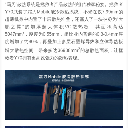
“霜刃”散热系统是拯救者产品散热的祖传独家秘笈。拯救者
Y70武装了霜刃Mobile液冷散热系统，不光在仅7.99mm的
超薄机身中内置了十层散热堆叠，还塞入了一块被称为“大
鹏之翼”的加厚超大体积VC散热板，其面积高达
5047mm²，厚度为0.55mm，相比业内普遍的0.3-0.4mm厚
度增加了约80%，再叠加上多层石墨烯导热和立体导热板
2
增大散热空间，带来多达36938mm
的总散热面积，让拯
救者Y70拥有更高效强力的散热表现。