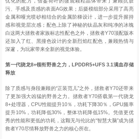
优化的配方，借鉴荷叶的微观颗粒晶体带来了兼顾抗脏
污、手感及质感的表面AG效果；后摄模组部分采用了高亮
金属和哑光喷砂相结合的金属阶梯设计，进一步提升握持
感和视觉层次感；配色上除了神秘的钛晶灰和纯净的冰魄
白这两大拯救者家族标志性配色之外，拯救者Y70顶配版本
还加入了红、黑撞色设计的全新烈焰红配色，兼顾热情与
深邃，为玩家带来全新的视觉体验。
第一代骁龙
8+
领衔野兽之力，
LPDDR5+UFS 3.1
满血存储
释放
除了质感与身段兼顾的“正装范儿”之外，拯救者Y70还带来
了更加强大凶猛的野兽之力。拯救者Y70搭载第一代骁龙
8+处理器，CPU性能提升10％，功耗下降30％，GPU频率
提升10%，功耗降低30%，整体功耗降低15%。凭借更优
秀的性能和更低的功耗，这颗无与伦比的“智慧大脑”成为拯
救者Y70尽情释放野兽之力的核心所在。