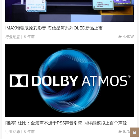
IMAX增强版原彩影音 海信星河系列OLED新品上市
6 年前
4.40W
行业动态
[推荐] 杜比：全景声不逊于PS5声音引擎 同样能模拟上百个声源
6 年前
6.75W
行业动态