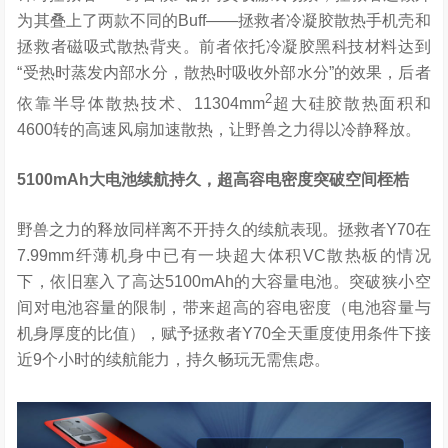
为其叠上了两款不同的Buff——拯救者冷凝胶散热手机壳和
拯救者磁吸式散热背夹。前者依托冷凝胶黑科技材料达到
“受热时蒸发内部水分，散热时吸收外部水分”的效果，后者
2
依靠半导体散热技术、11304mm
超大硅胶散热面积和
4600转的高速风扇加速散热，让野兽之力得以冷静释放。
5100mAh
大电池续航持久，超高容电密度突破空间桎梏
野兽之力的释放同样离不开持久的续航表现。拯救者Y70在
7.99mm纤薄机身中已有一块超大体积VC散热板的情况
下，依旧塞入了高达5100mAh的大容量电池。突破狭小空
间对电池容量的限制，带来超高的容电密度（电池容量与
机身厚度的比值），赋予拯救者Y70全天重度使用条件下接
近9个小时的续航能力，持久畅玩无需焦虑。