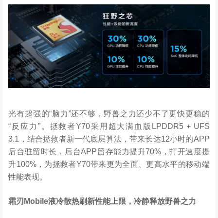
光有超强的“脑力”还不够，野兽之力还少不了更快更稳的
“反应力”。拯救者Y70采用超大满血版LPDDR5 + UFS
3.1，结合拯救者新一代底层算法，带来长达12小时的APP
后台驻留时长，后台APP留存能力提升70%，打开速度提
升100%，为拯救者Y70带来更为全面、更高水平的移动端
性能表现。
霜刃
Mobile
液冷散热刷新性能上限，冷静释放野兽之力