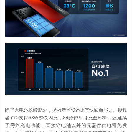
除了大电池长续航外，拯救者Y70还拥有快回血能力。拯救
者Y70支持68W超快闪充，34分钟即可充至80%，还延续
了旁路充电功能，直接给电池以外的元器件供电避免发