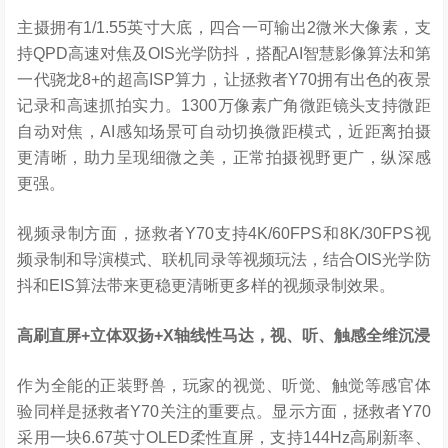
主摄拥有1/1.55英寸大底，四合一可输出2微米大像素，支
持QPD高速对焦及OIS光学防抖，搭配AI智慧影像算法和第
一代骁龙8+的超高ISP算力，让拯救者Y70拥有出色的夜景
记录和高速抓拍实力。1300万像素广角微距镜头支持微距
自动对焦，AI感知场景可自动切换微距模式，近距离拍摄
更清晰，助力呈现细微之美，正常拍摄视野更广，纵深感
更强。
视频录制方面，拯救者Y70支持4K/60FPS和8K/30FPS视
频录制和导演模式、联机同录等视频玩法，结合OIS光学防
抖和EIS算法带来更稳更清晰更多样的视频录制效果。
高刷直屏
+
立体双扬
+X
轴线性马达，视、听、触感全维沉浸
作为全能的正装野兽，玩家的视觉、听觉、触觉等感官体
验同样是拯救者Y70关注的重要点。显示方面，拯救者Y70
采用一块6.67英寸OLED柔性直屏，支持144Hz高刷新率、