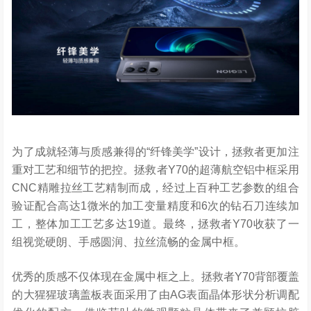
为了成就轻薄与质感兼得的“纤锋美学”设计，拯救者更加注
重对工艺和细节的把控。拯救者Y70的超薄航空铝中框采用
CNC精雕拉丝工艺精制而成，经过上百种工艺参数的组合
验证配合高达1微米的加工变量精度和6次的钻石刀连续加
工，整体加工工艺多达19道。最终，拯救者Y70收获了一
组视觉硬朗、手感圆润、拉丝流畅的金属中框。
优秀的质感不仅体现在金属中框之上。拯救者Y70背部覆盖
的大猩猩玻璃盖板表面采用了由AG表面晶体形状分析调配