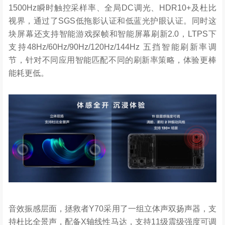
1500Hz瞬时触控采样率、全局DC调光、HDR10+及杜比
视界，通过了SGS低拖影认证和低蓝光护眼认证。同时这
块屏幕还支持智能游戏探帧和智能屏幕刷新2.0，LTPS下
支持48Hz/60Hz/90Hz/120Hz/144Hz 五挡智能刷新率调
节，针对不同应用智能匹配不同的刷新率策略，体验更棒
能耗更低。
音效振感层面，拯救者Y70采用了一组立体声双扬声器，支
持杜比全景声，配备X轴线性马达，支持11级震级强度可调