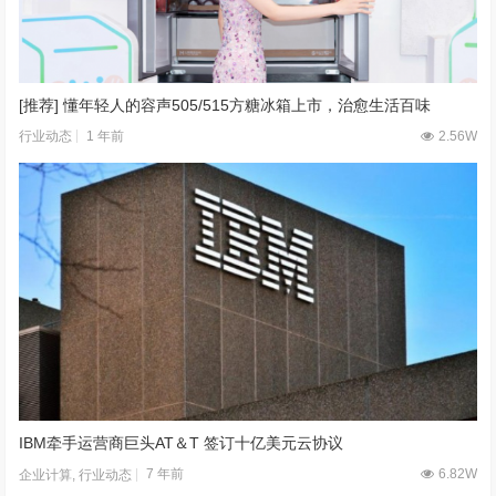
[推荐] 懂年轻人的容声505/515方糖冰箱上市，治愈生活百味
1 年前
2.56W
行业动态
IBM牵手运营商巨头AT＆T 签订十亿美元云协议
7 年前
6.82W
企业计算
,
行业动态