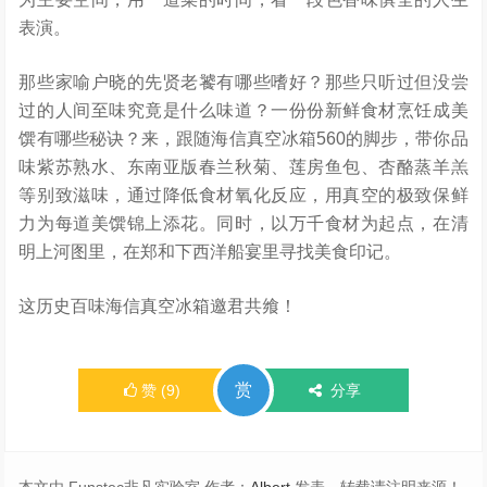
表演。
那些家喻户晓的先贤老饕有哪些嗜好？那些只听过但没尝
过的人间至味究竟是什么味道？一份份新鲜食材烹饪成美
馔有哪些秘诀？来，跟随海信真空冰箱560的脚步，带你品
味紫苏熟水、东南亚版春兰秋菊、莲房鱼包、杏酪蒸羊羔
等别致滋味，通过降低食材氧化反应，用真空的极致保鲜
力为每道美馔锦上添花。同时，以万千食材为起点，在清
明上河图里，在郑和下西洋船宴里寻找美食印记。
这历史百味海信真空冰箱邀君共飨！
赏
赞
(
9
)
分享