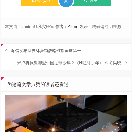
赏
赞
(
14
)
分享
本文由 Funstec非凡实验室 作者：
Albert
发表，转载请注明来源！
海信发布世界杯营销战略剑指全球第一
米卢将执教哪些中国足球少年？《Hi足球少年》 即将揭晓
为这篇文章点赞的读者还看过