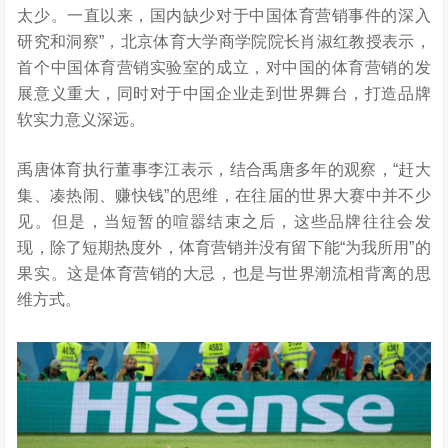
太少。一直以来，国内缺少对于中国体育营销事件的深入
研究和洞察”，北京体育大学商学院院长肖淑红教授表示，
首个中国体育营销实验室的成立，对中国的体育营销的发
展意义重大，同时对于中国企业走到世界舞台，打造品牌
软实力意义深远。
禹唐体育执行董事李江表示，结合禹唐多年的观察，“赶大
集、凑热闹、赚快钱”的思维，在往届的世界大赛中并不少
见。但是，当短暂的喧嚣结束之后，这些品牌往往会发
现，除了短期热度外，体育营销并没有留下能“为我所用”的
果实。这是体育营销的大忌，也是与世界潮流相背离的思
维方式。