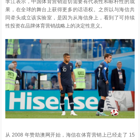
李江表示，中国体育营销迫切需要有代表性和标杆性的成
果，在全球的舞台上获得更多的话语权。之所以与海信共
同牵头成立该实验室，是因为从海信身上，看到了可持续
性投资在品牌体育营销战略上的决定性意义。
从 2008 年赞助澳网开始，海信在体育营销上已经走了 15