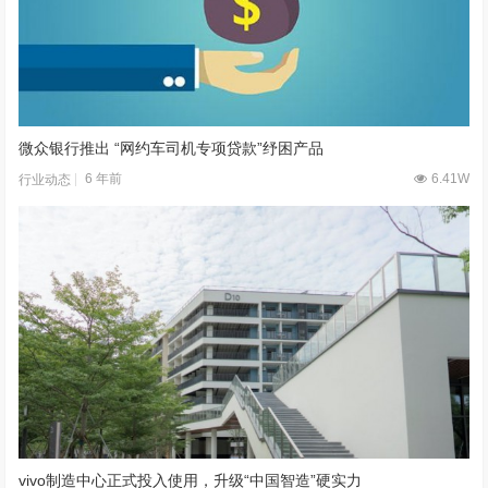
微众银行推出 “网约车司机专项贷款”纾困产品
6 年前
6.41W
行业动态
vivo制造中心正式投入使用，升级“中国智造”硬实力