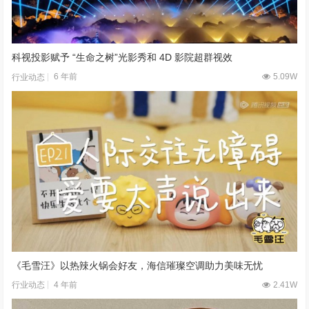
科视投影赋予 “生命之树”光影秀和 4D 影院超群视效
6 年前
5.09W
行业动态
《毛雪汪》以热辣火锅会好友，海信璀璨空调助力美味无忧
4 年前
2.41W
行业动态