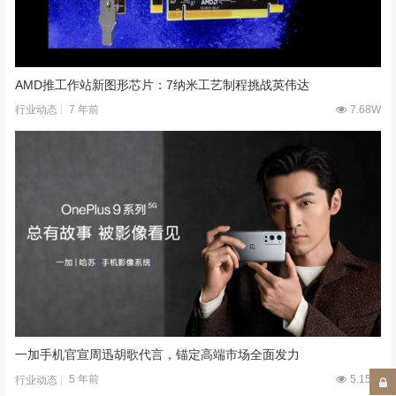
AMD推工作站新图形芯片：7纳米工艺制程挑战英伟达
7 年前
7.68W
行业动态
一加手机官宣周迅胡歌代言，锚定高端市场全面发力
5 年前
5.15W
行业动态