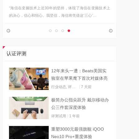
“海信在变频技术上近30年的坚持，体现了海信在变频技术上
Google首
的决心，信心和恒心。我坚信，海信将凭借这‘三心’…
上，分享
认证评测
12年来头一遭：Beats美国实
验室在苹果麾下首次对媒体亮
灯
行业动态
,
评测试用
7 天前
极简办公指尖跃升 戴尔移动办
公三件套深度体验
评测试用
1 年前
重塑3000元最强旗舰 iQOO
Neo10 Pro+重度体验