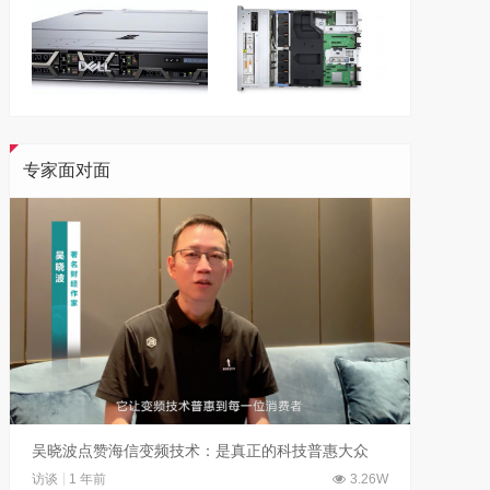
专家面对面
吴晓波点赞海信变频技术：是真正的科技普惠大众
访谈
1 年前
3.26W
访谈
7 