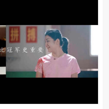
AI长赛道
刘平均：海信空调变频S架构发布具有重大意义
1.28W
访谈
1 年前
3.01W