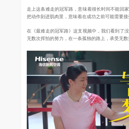
YC Startup School 2026
2026年，AI Agent正在完成从“问答工具”到“
走上这条难走的冠军路，意味着很长时间不能回家
进化。当技术实现从“能听会给答案”…
把动作刻进肌肉里，意味着在成功之前可能需要接
在《最难走的冠军路》这支视频中，我们看到了没
无数次挥拍的努力，在一条孤独的路上，承受无数