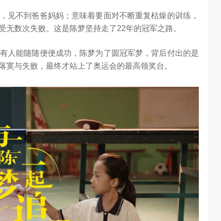
任务助手”的重要
6月12日，在海信举办的 “中国变频 信芯保障”海信空调变频S
，见不到爸爸妈妈；意味着要面对不断重复枯燥的训练，
架构技术发布会上，原国家质检总局副局长、中…
受无数次失败。这是陈梦坚持走了22年的冠军之路。
有人能随随便便成功，陈梦为了圆冠军梦，背后付出的是
落寞与失败，最终才站上了奥运会的最高领奖台。