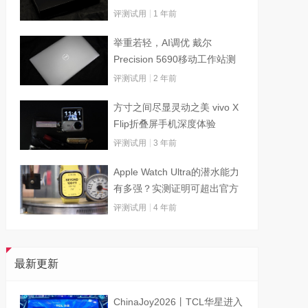
评测试用
1 年前
举重若轻，AI调优 戴尔
Precision 5690移动工作站测
试
评测试用
2 年前
方寸之间尽显灵动之美 vivo X
Flip折叠屏手机深度体验
评测试用
3 年前
Apple Watch Ultra的潜水能力
有多强？实测证明可超出官方
标称值
评测试用
4 年前
最新更新
ChinaJoy2026丨TCL华星进入