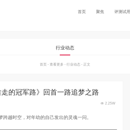
首页
聚焦
评测试
行业动态
首页
-
查看更多
-
行业动态
-
正文
难走的冠军路》回首一路追梦之路
2.25W
陈梦跨越时空，对年幼的自己发出的灵魂一问。