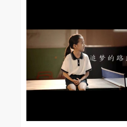
算力不是最贵的？谷歌首席科学家：把数据“搬来搬去”才是烧钱大头
对话AI创作者 vivo X Fold系列深度绑定
7.51K
访谈
2 月前