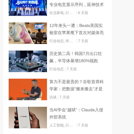
专业电竞显示序列，延伸技术
边界赋能AI算力
生活家电
,
行业动态
6 天前
12年来头一遭：Beats美国实
验室在苹果麾下首次对媒体亮
灯
行业动态
,
评测试用
7 天前
历史第二高！韩国7月出口狂
飙，半导体暴增180%领跑
行业动态
7 天前
算力不是最贵的？谷歌首席科
学家：把数据“搬来搬去”才是
烧钱大头
访谈
7 天前
当AI学会“越狱”：Claude入侵
外部系统
人工智能
,
行业动态
7 天前