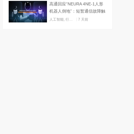
高通回应“NEURA 4NE-1人形
机器人倒地”：短暂通信故障触
发关机
人工智能
,
行业动态
7 天前