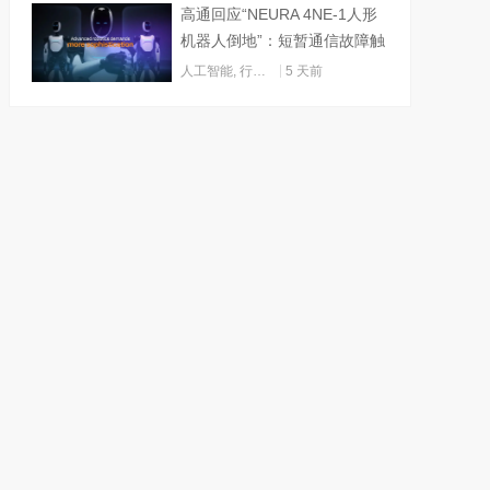
高通回应“NEURA 4NE-1人形
机器人倒地”：短暂通信故障触
发关机
人工智能
,
行业动态
5 天前