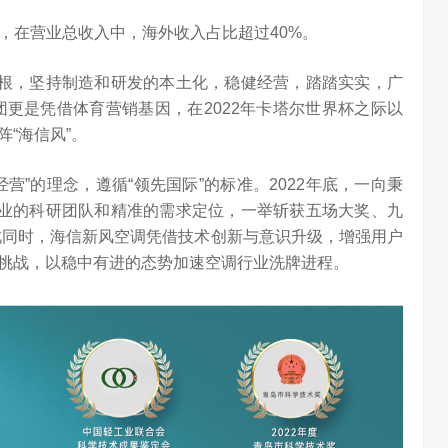
4%，在营业总收入中，海外收入占比超过40%。
扎根，坚持制造和研发的本土化，稳健经营，踏踏实实，广
团更是凭借体育营销基因，在2022年卡塔尔世界杯之际以
“海信风”。
营”的理念，遵循“领先国际”的标准。2022年底，一向秉
专业的科研团队和精准的需求定位，一举斩获五场大奖、九
与此同时，海信新风空调凭借技术创新与意识升级，增强用户
挑战，以稳中有进的态势加速空调行业洗牌进程。
算力不是最贵的？谷歌首席科学家：把数据“搬来搬去”才是烧钱大头
对话AI创作者 vivo X Fold系列深度绑定AI长赛道
7.09K
访谈
2 月前
1.25W