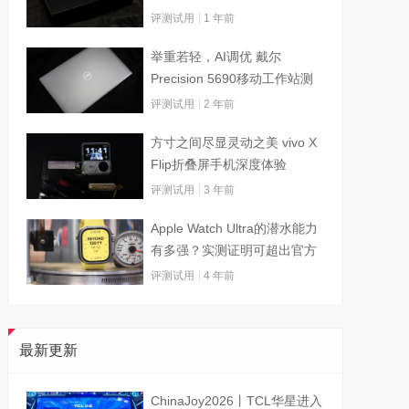
评测试用
1 年前
举重若轻，AI调优 戴尔
Precision 5690移动工作站测
试
评测试用
2 年前
方寸之间尽显灵动之美 vivo X
Flip折叠屏手机深度体验
评测试用
3 年前
Apple Watch Ultra的潜水能力
有多强？实测证明可超出官方
标称值
评测试用
4 年前
最新更新
ChinaJoy2026丨TCL华星进入