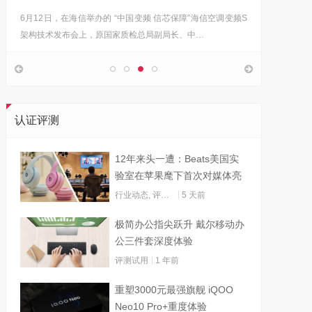
6月12日，在海信举办的 “中国变频 信芯保障”海信空调变频S
“海信在
架构技术发布会上，原国家质检总局副局长、中…
的决心，
认证评测
12年来头一遭：Beats美国实
验室在苹果麾下首次对媒体亮
灯
行业动态
,
评测试用
5 天前
极简办公指尖跃升 戴尔移动办
公三件套深度体验
评测试用
1 年前
重塑3000元最强旗舰 iQOO
Neo10 Pro+重度体验