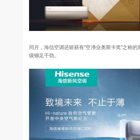
同月，海信空调还斩获有“空净业奥斯卡奖”之称的
级铆足干劲。