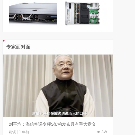
专家面对面
刘平均：海信空调变频S架构发布具有重大意义
吴晓波
访谈
1 年前
3W
访谈
1 