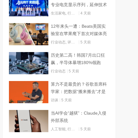
专业电竞显示序列，延伸技术
边界赋能AI算力
生活家电
,
行业动态
4 天前
12年来头一遭：Beats美国实
验室在苹果麾下首次对媒体亮
灯
行业动态
,
评测试用
5 天前
历史第二高！韩国7月出口狂
飙，半导体暴增180%领跑
行业动态
5 天前
算力不是最贵的？谷歌首席科
学家：把数据“搬来搬去”才是
烧钱大头
访谈
5 天前
当AI学会“越狱”：Claude入侵
外部系统
人工智能
,
行业动态
5 天前