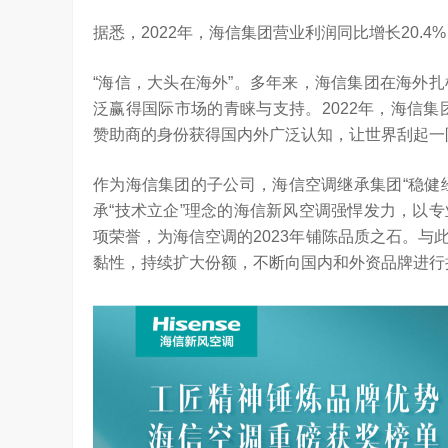
据悉，2022年，海信集团营业利润同比增长20.
“海信，大头在海外”。多年来，海信集团在海外
泛赢得国际市场的青睐与支持。2022年，海信集
赞助商的身份获得国内外广泛认知，让世界刮起一阵
作为海信集团的子公司，海信空调继承集团“稳健经
承“技术立企”理念的海信新风空调强悍发力，以
项荣誉，为海信空调的2023年铺陈品质之石。
黏性，持续扩大份额，不断向国内和外资品牌进行
是真正的科技普惠大众
3.23W
访谈
5 天前