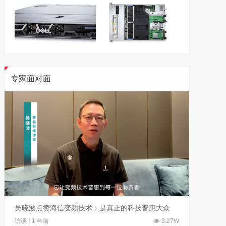
专家面对面
吴晓波点赞海信变频技术：是真正的科技普惠大众
访谈
1 年前
3.27W
访谈
1 