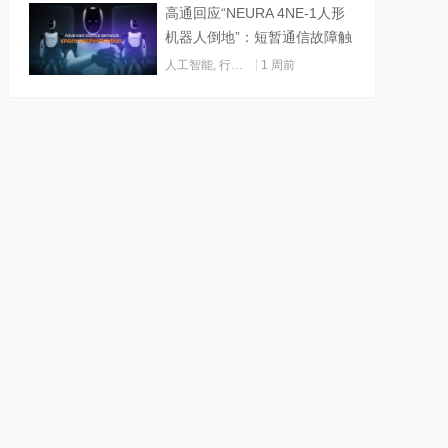
高通回应“NEURA 4NE-1人形
机器人倒地”：短暂通信故障触
发关机
人工智能
,
行业动态
1 周前