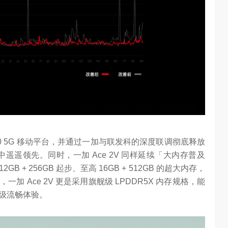
任务助手”的重要
6月12日，在海信举办的 “中国变频 信芯保障”海信空调变频S
架构技术发布会上，原国家质检总局副局长、中…
000 5G 移动平台，并通过一加与联发科的深度联调彻底释放
中遥遥领先。同时，一加 Ace 2V 同样延续「大内存普及
GB + 256GB 起步、至高 16GB + 512GB 的超大内存，
 Ace 2V 更是采用旗舰级 LPDDR5X 内存规格，能
级流畅体验。