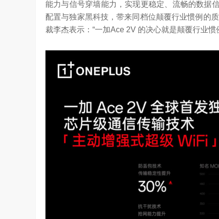
能力与信号穿墙能力，实现更稳定、流畅的数据信号
配置与独家黑科技，带来同档位颠覆行业惯例的质
裁李杰表示：“一加Ace 2V 的决心就是颠覆行业
算力不是最贵的？谷歌首席科学家：把数据“搬来搬去”才是烧钱大头
对话AI创作者 vivo X Fold系列深度绑定
7.74K
访谈
2 月前