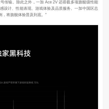
传输。除此之外，一加 Ace 2V 还搭载多项旗舰级性能
感设计、性能表现、游戏体验及品质服务。一加中国区总
惯例，将旗舰体验普及到底。”
AI长赛道
刘平均：海信空调变频S架构发布具有重大意义
1.29W
访谈
1 年前
3.02W