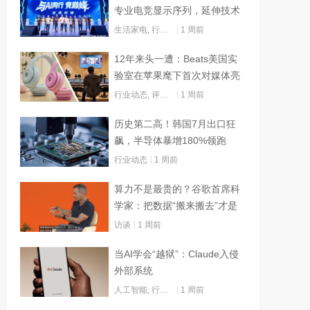
专业电竞显示序列，延伸技术
边界赋能AI算力
生活家电
,
行业动态
1 周前
12年来头一遭：Beats美国实
验室在苹果麾下首次对媒体亮
灯
行业动态
,
评测试用
1 周前
历史第二高！韩国7月出口狂
飙，半导体暴增180%领跑
行业动态
1 周前
算力不是最贵的？谷歌首席科
学家：把数据“搬来搬去”才是
烧钱大头
访谈
1 周前
当AI学会“越狱”：Claude入侵
外部系统
人工智能
,
行业动态
1 周前