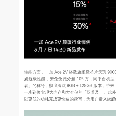
YC Startup School 2026
2026年，AI Agent正在完成从“问答工具”到“
进化。当技术实现从“能听会给答案”…
性能方面，一加 Ace 2V 搭载旗舰级芯片天玑 9
旗舰级性能，安兔兔跑分超 105 万，同平台机型
者」的称号，彻底淘汰 8GB + 128GB 版本，带来 12
一步到位实现大内存和大存储的「双普及」。此外，一加
以更低的功耗完成更快速的读写，为用户带来旗舰