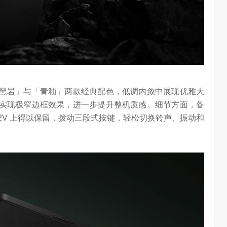
打造「黑岩」与「青釉」两款经典配色，低调内敛中展现优雅大
支架，实现极窄边框效果，进一步提升整机质感。细节方面，备
e 2V 上得以保留，拨动三段式按键，轻松切换铃声、振动和