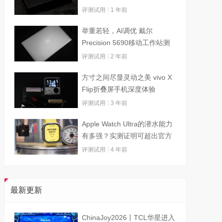
评测试用
1 年前
举重若轻，AI调优 戴尔
Precision 5690移动工作站测
试
评测试用
2 年前
方寸之间尽显灵动之美 vivo X
Flip折叠屏手机深度体验
评测试用
3 年前
Apple Watch Ultra的潜水能力
有多强？实测证明可超出官方
标称值
评测试用
4 年前
最新更新
ChinaJoy2026丨TCL华星进入