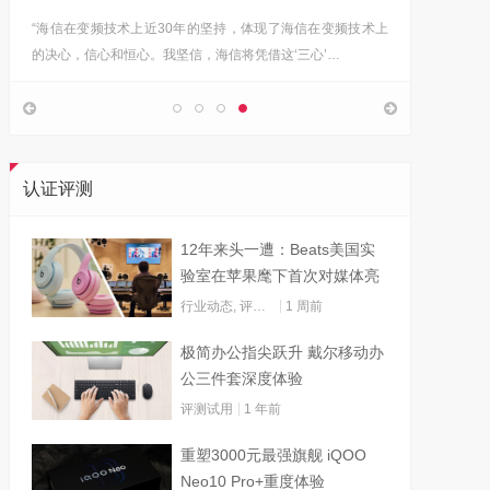
“海信在变频技术上近30年的坚持，体现了海信在变频技术上
Google首
的决心，信心和恒心。我坚信，海信将凭借这‘三心’…
上，分享
认证评测
12年来头一遭：Beats美国实
验室在苹果麾下首次对媒体亮
灯
行业动态
,
评测试用
1 周前
极简办公指尖跃升 戴尔移动办
公三件套深度体验
评测试用
1 年前
重塑3000元最强旗舰 iQOO
Neo10 Pro+重度体验