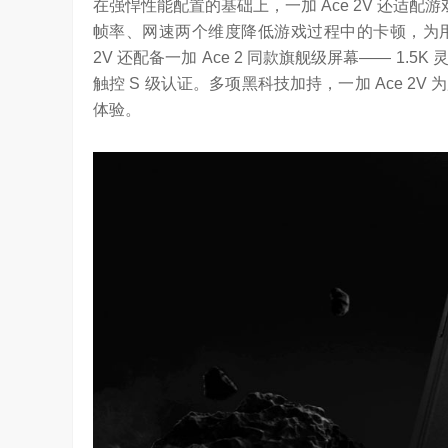
在强悍性能配置的基础上，一加 Ace 2V 还适配
帧率、网速两个维度降低游戏过程中的卡顿，为用
2V 还配备一加 Ace 2 同款旗舰级屏幕—— 1
触控 S 级认证。多项黑科技加持，一加 Ace 
体验。