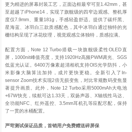
更为精进的屏幕封装工艺，正面边框最窄可至1.42mm，甚
至超越了iPhone14，实现了旗舰级的四窄边观感。整机厚
度仅7.9mm、重量181g，手感轻盈舒适。提供了碳纤黑、
星海蓝、冰羽白三款质感配色，其中冰羽白通过独特的光
栅结构呈现了冰花纹理，视觉观感立体独特，质感拉满。
配置方面，Note 12 Turbo搭载一块旗舰级柔性OLED直
屏，1000nit峰值亮度，支持1920Hz高频PWM调光、SGS
低蓝光认证。6400万像素超清相机支持OIS光学防抖，小
米影像大脑算法加持，成片更快更稳。全新引入了In-
sensor Zoom技术实现2倍无损变焦，对比常规数码变焦显
著提升画质。此外，Note 12 Turbo采用5000mAh大电池
+67W快充，续航可达1.33天，双扬声器、X轴线性马达、
全功能NFC、红外遥控、3.5mm耳机孔等应配尽配，保持
了一贯的水桶配置。
严苛测试保证品质，首销用户免费赠送碎屏保