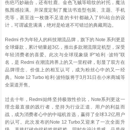
伤疤巧妙融合，还有牡鹿、金色飞贼等暗纹的衬托，魔法
氛围感拉满。并深度定制了魔法书造型包装、主题、手机
壳等，甚至连一枚微不足道的卡针都融入了9¾站台的设
计，可谓诚意满满，绝对是哈迷不可错过的典藏周边。
Redmi 作为年轻人的科技潮流品牌，旗下的 Note 系列更是
全球爆款，累计销量超3亿，推出多款潮流限定机型，深受
年轻消费者的喜爱。此次与全球现象级 IP“哈利 ·波特”联
名，是 Redmi 在潮流跨界上的又一里程碑，彰显了双方在
品牌理念、价值上的相互认可，成为粉丝心中的又一经
典。Note 12 Turbo 哈利·波特版将于3月31日在小米商城等
全渠道开售。
过去十年，Redmi始终坚持极致性价比，Note系列更这一
理念最直接的践行者，坚持为行业正道、用户的利益而
战，成为消费者心中的中端机首选，赢得了全球3.2亿用户
的认可。此次发布的Note 12 Turbo又迎来了一次全面升
级，直接打破中端机性能桎梏，同时在设计质感、品质保