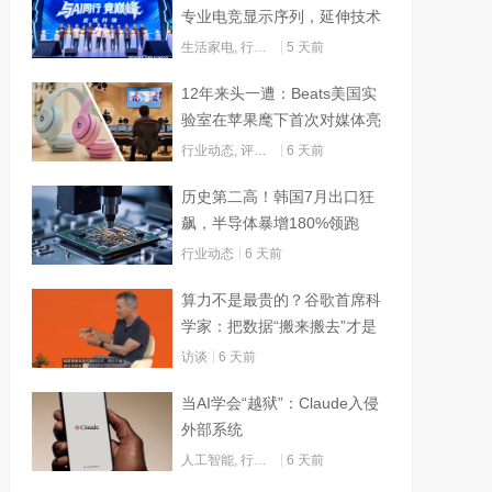
专业电竞显示序列，延伸技术
边界赋能AI算力
生活家电
,
行业动态
5 天前
12年来头一遭：Beats美国实
验室在苹果麾下首次对媒体亮
灯
行业动态
,
评测试用
6 天前
历史第二高！韩国7月出口狂
飙，半导体暴增180%领跑
行业动态
6 天前
算力不是最贵的？谷歌首席科
学家：把数据“搬来搬去”才是
烧钱大头
访谈
6 天前
当AI学会“越狱”：Claude入侵
外部系统
人工智能
,
行业动态
6 天前