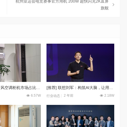
杭州亚运会电竞赛事官方用机 200W 超快闪充2K直屏
旗舰
中怡康：海信新风空调柜机市场占比近4成
[推荐] 联想刘军：构筑AI大脑，让用户获得“个人AI助理”新体验
6.57W
2 年前
2.18W
行业动态