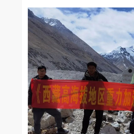
算力不是最贵的？谷歌首席科学家：把数据“搬来搬去”才是烧钱大头
对话AI创作者 vivo X Fold系列深度绑定
7.28K
访谈
2 月前