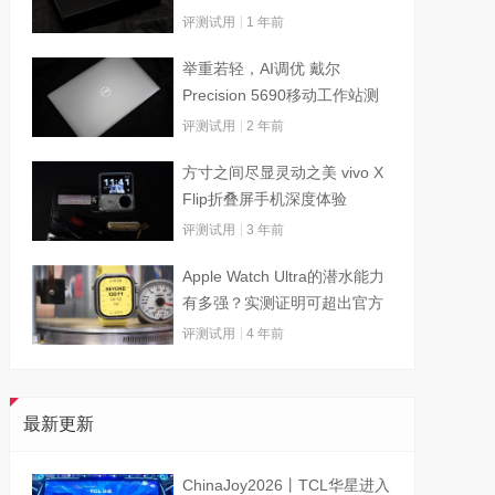
评测试用
1 年前
举重若轻，AI调优 戴尔
Precision 5690移动工作站测
试
评测试用
2 年前
方寸之间尽显灵动之美 vivo X
Flip折叠屏手机深度体验
评测试用
3 年前
Apple Watch Ultra的潜水能力
有多强？实测证明可超出官方
标称值
评测试用
4 年前
最新更新
ChinaJoy2026丨TCL华星进入