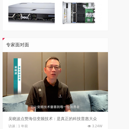
专家面对面
吴晓波点赞海信变频技术：是真正的科技普惠大众
访谈
1 年前
3.24W
访谈
6 