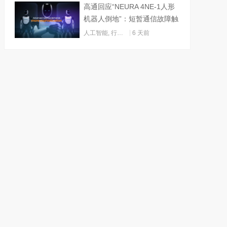
高通回应“NEURA 4NE-1人形
机器人倒地”：短暂通信故障触
发关机
人工智能
,
行业动态
6 天前