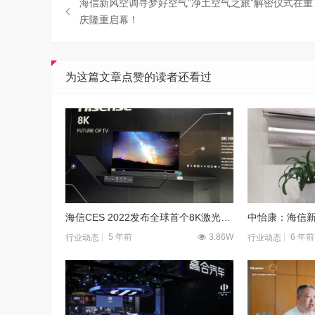
海信新风空调寻梦好空气”净土空气之旅”解密仪式在重
庆隆重启幕！
为这篇文章点赞的读者还看过
海信CES 2022发布全球首个8K激光显示解决方案！
5 年前
3.86W
6 年前
行业动态
行业动态