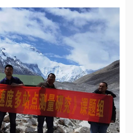
AI长赛道
刘平均：海信空调变频S架构发布具有重大意义
1.26W
访谈
1 年前
3W