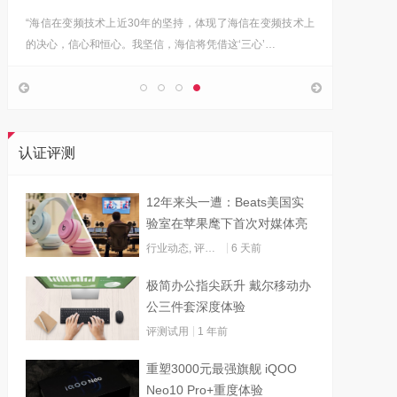
“海信在变频技术上近30年的坚持，体现了海信在变频技术上
Google首
的决心，信心和恒心。我坚信，海信将凭借这‘三心’…
上，分享
认证评测
12年来头一遭：Beats美国实
验室在苹果麾下首次对媒体亮
灯
行业动态
,
评测试用
6 天前
极简办公指尖跃升 戴尔移动办
公三件套深度体验
评测试用
1 年前
重塑3000元最强旗舰 iQOO
Neo10 Pro+重度体验