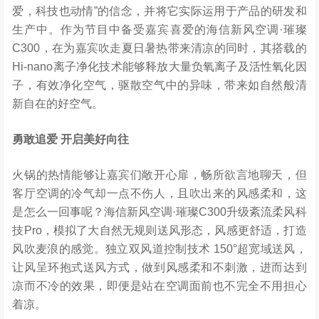
爱，科技也动情”的信念，并将它实际运用于产品的研发和
生产中。作为节目中备受嘉宾喜爱的海信新风空调·璀璨
C300，在为嘉宾吹走夏日暑热带来清凉的同时，其搭载的
Hi-nano离子净化技术能够释放大量负氧离子及活性氧化因
子，有效净化空气，驱散空气中的异味，带来如自然般清
新自在的好空气。
勇敢追爱 开启美好向往
火锅的热情能够让嘉宾们敞开心扉，畅所欲言地聊天，但
客厅空调的冷气却一点不伤人，且吹出来的风感柔和，这
是怎么一回事呢？海信新风空调·璀璨C300升级紊流柔风科
技Pro，模拟了大自然无规则送风形态，风感更舒适，打造
风吹麦浪的感觉。独立双风道控制技术 150°超宽域送风，
让风呈环抱式送风方式，做到风感柔和不刺激，进而达到
凉而不冷的效果，即便是站在空调面前也不完全不用担心
着凉。