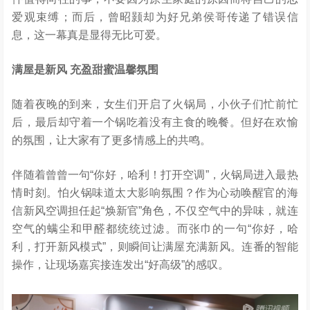
爱观束缚；而后，曾昭颢却为好兄弟侯哥传递了错误信
息，这一幕真是显得无比可爱。
满屋是新风 充盈甜蜜温馨氛围
随着夜晚的到来，女生们开启了火锅局，小伙子们忙前忙
后，最后却守着一个锅吃着没有主食的晚餐。但好在欢愉
的氛围，让大家有了更多情感上的共鸣。
伴随着曾曾一句“你好，哈利！打开空调”，火锅局进入最热
情时刻。怕火锅味道太大影响氛围？作为心动唤醒官的海
信新风空调担任起“焕新官”角色，不仅空气中的异味，就连
空气的螨尘和甲醛都统统过滤。而张巾的一句“你好，哈
利，打开新风模式”，则瞬间让满屋充满新风。连番的智能
操作，让现场嘉宾接连发出“好高级”的感叹。