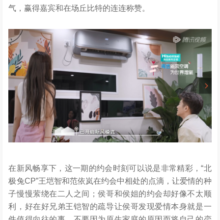
气，赢得嘉宾和在场丘比特的连连称赞。
在新风畅享下，这一期的约会时刻可以说是非常精彩，“北
极兔CP”王垲智和范依岚在约会中相处的点滴，让爱情的种
子慢慢萦绕在二人之间；侯哥和侯姐的约会却好像不太顺
利，好在好兄弟王铠智的疏导让侯哥发现爱情本身就是一
件值得向往的事，不要因为原生家庭的原因而将自己的恋