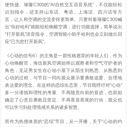
便快捷。璀璨C300的“AI自然交互语音系统”，不仅能轻松
识别指令，还支持山东话、粤语、上海话、四川话等方
言，让人和空调的交流变得更简单。只要对着璀璨C300喊
出“你好哈利”就能轻松唤醒空调，进行功能选择，简单说出
“打开新风”语音指令，空调智能小助手哈利也会立刻做出回
应“已为您打开新风”。
《心动的信号6》的主角是一群性格迥异的年轻人们，作为
心动唤醒官，海信新风空调始终以观察者和空气守护者的
角色，见证男女生在心动小屋下从陌生到熟悉、从熟悉到
心动的过程，与节目一同向观众展示要勇敢追爱、合理地
表达爱的理念。在这样的恋综生态里，节目既呼吁对“心动”
多一分谨慎和理性的考量、不再随意向前的冒进，也鼓励
确定了心意后勇敢且坚定、不再畏首畏尾的行动，观众也
可以学习到处理情感关系的诸多智慧。
而作为热搜体质的“恋综”节目，从一开播，关于“心动的约