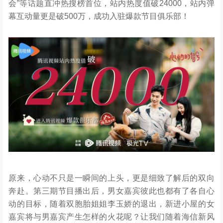
会”等话题直冲热搜榜首位，站内热度值破24000，站内弹
幕互动量更是破500万，成功入驻爆款节目俱乐部！
原来，心动不只是一瞬间的上头，更是细致了解后的双向
奔赴。第三期节目播出后，男女嘉宾彼此也都有了各自心
动的目标，随着双胞胎姐姐李玉娇的退出，新进小屋的女
嘉宾将与男嘉宾产生怎样的火花呢？让我们随着海信新风