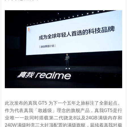
此次发布的真我 GT5 为下一个五年之旅标注了全新起点。
作为代表真我「敢越级」理念的旗舰产品，真我GT5是行
业唯一一款同时搭载第二代骁龙8以及24GB满级内存和
240W满级秒充三大封顶配置的满级旗舰，延续着真我对极