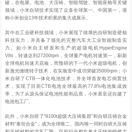
破，在电驱、电池、大压铸、智能驾驶、智能座舱等关键
领域，小米自研技术实现了众多全球第一、中国第一，堪
称小米创业13年技术积累的集大成展示。
其中在工业硬科技领域，小米展现了雄厚的自研制造硬核
科技实力，并具备了领先的完整汽车大工业智能制造实
力。如小米自主研发和生产的超级电机HyperEngine
V8s，转速达到27200rpm，全球量产电机转速第一，刷新
全球电机转速天花板，而预研的下一代小米超级电机，创
新激光缠绕转子技术，在实验室中成功突破35000rpm；小
米自研了CTB一体化电池技术，并全球首发电芯倒置技
术，实现了目前CTB电池全球最高的77.8%电池集成效
率，为了从源头保证电池性能和品质，小米甚至还自建了
电池包工厂。
此外，小米自研了“9100t超级大压铸集群”和自研压铸合金
材料“泰坦合金”，成为全球唯二、国内唯一同时自研大压铸
和压铸材料的汽车厂商。目前行业都在卷大压铸的锁模力