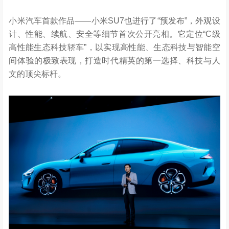
小米汽车首款作品——小米SU7也进行了“预发布”，外观设
计、性能、续航、安全等细节首次公开亮相。它定位“C级
高性能生态科技轿车”，以实现高性能、生态科技与智能空
间体验的极致表现，打造时代精英的第一选择、科技与人
文的顶尖标杆。