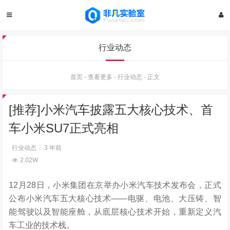
行业动态
首页
-
查看更多
-
行业动态
-
正文
[推荐]小米汽车披露五大核心技术、首
车小米SU7正式亮相
行业动态
3 年前
2.02W
12月28日，小米集团在京举办小米汽车技术发布会，正式
公布小米汽车五大核心技术——电驱、电池、大压铸、智
能驾驶以及智能座舱，从底层核心技术开始，重新定义汽
车工业的技术栈。