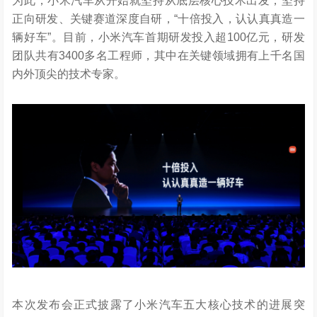
为此，小米汽车从开始就坚持从底层核心技术出发，坚持
正向研发、关键赛道深度自研，“十倍投入，认认真真造一
辆好车”。目前，小米汽车首期研发投入超100亿元，研发
团队共有3400多名工程师，其中在关键领域拥有上千名国
内外顶尖的技术专家。
本次发布会正式披露了小米汽车五大核心技术的进展突