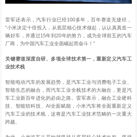
雷军还表示，汽车行业已经100多年，百年赛道无捷径，
“小米决定十倍投入，从底层核心技术做起，认认真真造一
辆好车，并通过15年到20年的努力，成为全球前五的汽车
厂商，为中国汽车工业全面崛起而奋斗！”
关键赛道深度自研、多项全球技术第一，重新定义汽车工
业技术栈
智能电动汽车的发展趋势，是汽车工业与消费电子工业、
智能生态的融合，而汽车工业全栈技术的大融合，更是汽
车工业新百年进化的必由之路。雷军表示，融合工业硬科
技、智能软科技、AI全面赋能，小米汽车将全面重新定义
汽车工业的技术栈，这将是汽车工业技术范畴的一次重大
跨越。