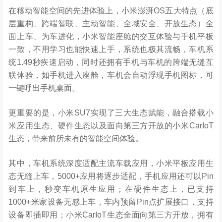
在移动智能空间的先进体验上，小米澎湃OS五大特点（底
层重构、跨端智联、主动智能、全域安全、开放生态）全
面上车、为车进化，小米智能座舱的交互体验与手机平板
一致，不用学习也能快速上手，系统也极其流畅，车机系
统1.49秒疾速启动，同时还拥有手机与车机的跨端无缝互
联体验，如手机进入座舱，车机会自动浮现手机图标，可
一键呼出手机桌面。
更重要的是，小米SU7实现了三大生态赋能，融合搭载小
米应用生态、硬件生态以及面向第三方开放的小米CarIoT
生态，带来前所未有的智能空间体验。
其中，车机系统深度适配主流车载应用，小米平板应用生
态无缝上车，5000+应用将逐步适配，手机应用还可以Pin
到车上，秒变车机原生应用；在硬件生态上，已支持
1000+米家设备无感上车，车内预留Pin点扩展接口，支持
设备即插即用；小米CarIoT生态全面向第三方开放，拥有