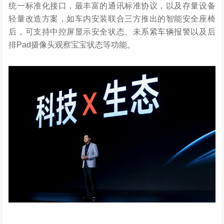
统一标准化接口，最丰富的通讯标准协议，以及存量设备
轻量改造方案，如车内安装联合三方推出的智能安全座椅
后，可支持中控屏显示安全状态、未系紧车辆报警以及后
排Pad摄像头观察宝宝状态等功能。