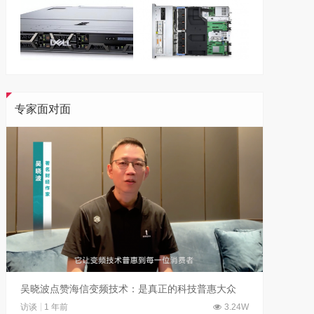
专家面对面
吴晓波点赞海信变频技术：是真正的科技普惠大众
访谈
1 年前
3.24W
访谈
5 