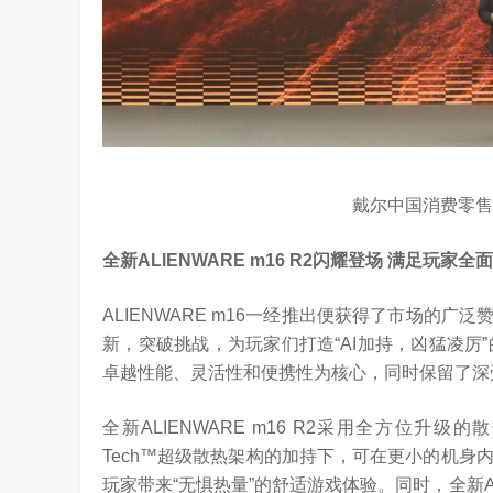
YC Startup School 2026
2026年，AI Agent正在完成从“问答工具”到“
进化。当技术实现从“能听会给答案”…
戴尔中国消费零售
全新
ALIENWARE m16 R2
闪耀登场
满足玩家全面
ALIENWARE m16一经推出便获得了市场的广
新，突破挑战，为玩家们打造“AI加持，凶猛凌厉”的19
卓越性能、灵活性和便携性为核心，同时保留了深受
全新ALIENWARE m16 R2采用全方位升级的
Tech™超级散热架构的加持下，可在更小的机身
玩家带来“无惧热量”的舒适游戏体验。同时，全新ALI