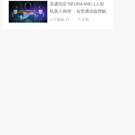
高通回应“NEURA 4NE-1人形
机器人倒地”：短暂通信故障触
发关机
人工智能
,
行业动态
5 天前