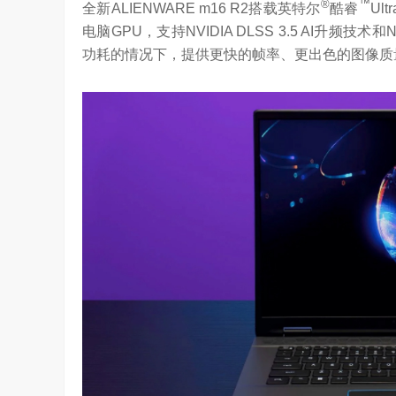
®
™
全新ALIENWARE m16 R2搭载英特尔
酷睿
Ul
电脑GPU，支持NVIDIA DLSS 3.5 AI升频技
功耗的情况下，提供更快的帧率、更出色的图像质