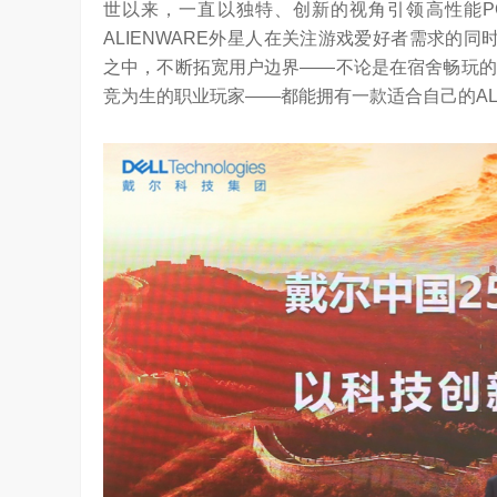
世以来，一直以独特、创新的视角引领高性能P
ALIENWARE外星人在关注游戏爱好者需求的同时
之中，不断拓宽用户边界——不论是在宿舍畅玩的
竞为生的职业玩家——都能拥有一款适合自己的ALI
算力不是最贵的？谷歌首席科学家：把数据“搬来搬去”才是烧钱大头
对话AI创作者 vivo X Fold系列深度绑定
7.19K
访谈
2 月前