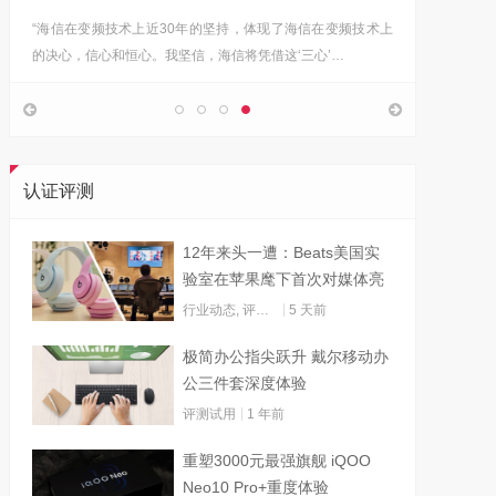
“海信在变频技术上近30年的坚持，体现了海信在变频技术上
Google首
的决心，信心和恒心。我坚信，海信将凭借这‘三心’…
上，分享
认证评测
12年来头一遭：Beats美国实
验室在苹果麾下首次对媒体亮
灯
行业动态
,
评测试用
5 天前
极简办公指尖跃升 戴尔移动办
公三件套深度体验
评测试用
1 年前
重塑3000元最强旗舰 iQOO
Neo10 Pro+重度体验