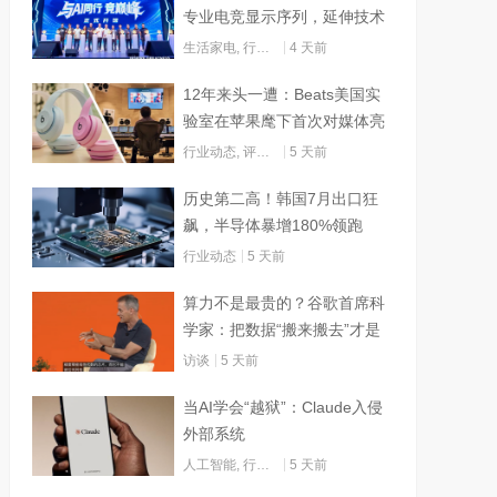
专业电竞显示序列，延伸技术
边界赋能AI算力
生活家电
,
行业动态
4 天前
12年来头一遭：Beats美国实
验室在苹果麾下首次对媒体亮
灯
行业动态
,
评测试用
5 天前
历史第二高！韩国7月出口狂
飙，半导体暴增180%领跑
行业动态
5 天前
算力不是最贵的？谷歌首席科
学家：把数据“搬来搬去”才是
烧钱大头
访谈
5 天前
当AI学会“越狱”：Claude入侵
外部系统
人工智能
,
行业动态
5 天前