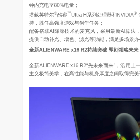
钟内充电至80%电量；
®
™
®
搭载英特尔
酷睿
Ultra H系列处理器和NVIDIA
G
持，胜任高强度游戏与创作任务；
配备搭载AI降噪技术的麦克风，采用最新AI算法
提供自动补光、增色、滤光等功能，满足多场景办
全新
ALIENWARE x16 R2
持续突破
即刻领略未来
全新ALIENWARE x16 R2“先未来而来”，
主义极简美学，在高性能与机身厚度之间取得完美