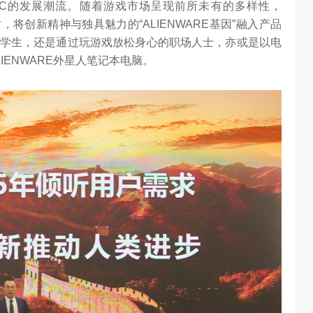
C的发展潮流。随着游戏市场呈现前所未有的多样性，
，将创新精神与独具魅力的“ALIENWARE基因”融入产品
学生，还是通过玩游戏放松身心的职场人士，亦或是以电
ENWARE外星人笔记本电脑。
AI长赛道
刘平均：海信空调变频S架构发布具有重大意义
1.25W
访谈
1 年前
3W