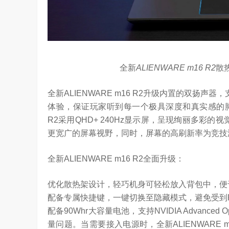
全新
ALIENWARE m16 R2
散
全新ALIENWARE m16 R2升级内置的双扬声器
体验，保证玩家听到每一个极具深度和真实感的脚步
R2采用QHD+ 240Hz显示屏，呈现绚丽多彩的
更宽广的屏幕视野，同时，屏幕的高刷新率为竞技
全新ALIENWARE m16 R2全面升级：
优化散热架设计，轻巧机身可轻松放入背包中，便
配备专属快捷键，一键切换至隐藏模式，避免受到
配备90Whr大容量电池，支持NVIDIA Advance
量问题。当需要接入电源时，全新ALIENWARE m16 