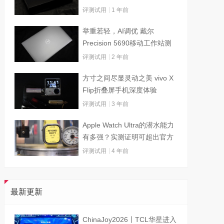
评测试用
1 年前
举重若轻，AI调优 戴尔
Precision 5690移动工作站测
试
评测试用
2 年前
方寸之间尽显灵动之美 vivo X
Flip折叠屏手机深度体验
评测试用
3 年前
Apple Watch Ultra的潜水能力
有多强？实测证明可超出官方
标称值
评测试用
4 年前
最新更新
ChinaJoy2026丨TCL华星进入