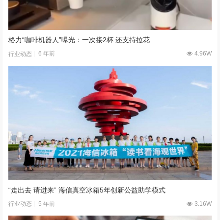
格力“咖啡机器人”曝光：一次接2杯 还支持拉花
6 年前
4.96W
行业动态
“走出去 请进来” 海信真空冰箱5年创新公益助学模式
5 年前
3.16W
行业动态