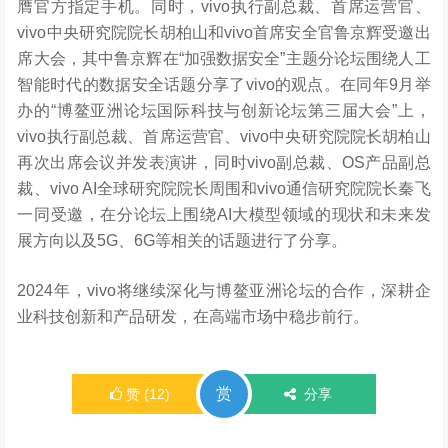
膺官方指定手机
。同时，
vivo执行副总裁、首席运营官、
vivo中央研究院院长胡柏山和vivo首席安全官鲁京辉受邀
出
席
大会
，
其中鲁京辉
在“加强数据安全”主题分论坛
围绕
人工
智能时代的数据安全话题分享了vivo的观点
。在同年9月举
办的“博鳌亚洲论坛国际科技与创新论坛第三届大会”上，
vivo执行副总裁、首席运营官、vivo中央研究院院长胡柏山
再次出席会议
并发表演讲
，同时vivo副总裁、OS产品副总
裁、vivo AI全球研究院院长周围和vivo通信研究院院长秦飞
一同受邀，在
分论坛
上
围绕
AI大模型领域的
现状
和未来发
展方向
以及
5G
、
6G
等相关的话题
进行了分享。
202
4
年，vivo将
继续
深化与博鳌亚洲论坛的合作，深耕企
业科技创新和产品研发，在高端市场
中
稳步前行。
赏
赞
(
12
)
分享