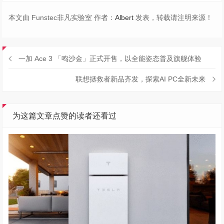
本文由 Funstec非凡实验室 作者：
Albert
发表，转载请注明来源！
一加 Ace 3 「鸣沙金」正式开售，以全能姿态普及旗舰体验
联想拯救者新品齐发，探索AI PC全新未来
为这篇文章点赞的读者还看过