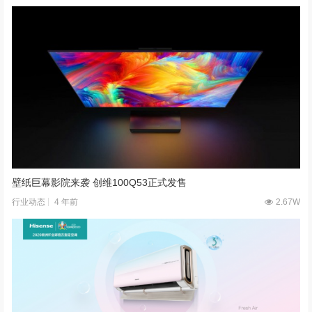
壁纸巨幕影院来袭 创维100Q53正式发售
4 年前
2.67W
行业动态