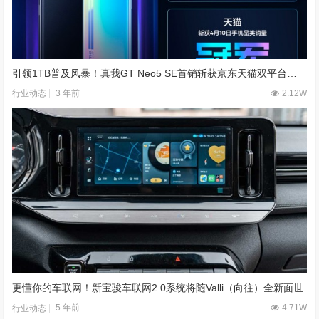
引领1TB普及风暴！真我GT Neo5 SE首销斩获京东天猫双平台销量冠军！
3 年前
2.12W
行业动态
更懂你的车联网！新宝骏车联网2.0系统将随Valli（向往）全新面世
5 年前
4.71W
行业动态