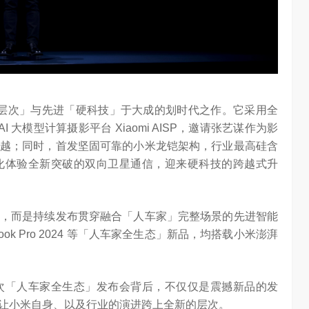
任务助手”的重要
6月12日，在海信举办的 “中国变频 信芯保障”海信空调变频S
架构技术发布会上，原国家质检总局副局长、中…
像「新层次」与先进「硬科技」于大成的划时代之作。它采用全
I 大模型计算摄影平台 Xiaomi AISP，邀请张艺谋作为影
越；同时，首发坚固可靠的小米龙铠架构，行业最高硅含
化体验全新突破的双向卫星通信，迎来硬科技的跨越式升
，而是持续发布贯穿融合「人车家」完整场景的先进智能
Book Pro 2024 等「人车家全生态」新品，均搭载小米澎湃
次「人车家全生态」发布会背后，不仅仅是震撼新品的发
让小米自身、以及行业的演进跨上全新的层次。