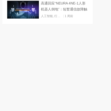
高通回应“NEURA 4NE-1人形
机器人倒地”：短暂通信故障触
发关机
人工智能
,
行业动态
1 周前