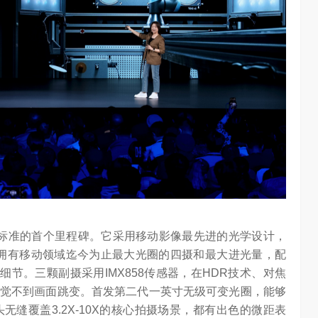
新光学标准的首个里程碑。它采用移动影像最先进的光学设计，
同时拥有移动领域迄今为止最大光圈的四摄和最大进光量，配
的细节。三颗副摄采用IMX858传感器，在HDR技术、对焦
觉不到画面跳变。首发第二代一英寸无级可变光圈，能够
缝覆盖3.2X-10X的核心拍摄场景，都有出色的微距表