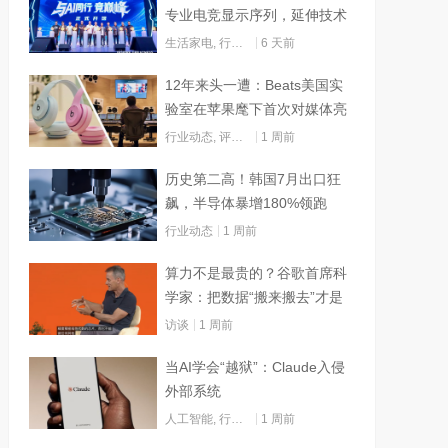
专业电竞显示序列，延伸技术
边界赋能AI算力
生活家电
,
行业动态
6 天前
12年来头一遭：Beats美国实
验室在苹果麾下首次对媒体亮
灯
行业动态
,
评测试用
1 周前
历史第二高！韩国7月出口狂
飙，半导体暴增180%领跑
行业动态
1 周前
算力不是最贵的？谷歌首席科
学家：把数据“搬来搬去”才是
烧钱大头
访谈
1 周前
当AI学会“越狱”：Claude入侵
外部系统
人工智能
,
行业动态
1 周前