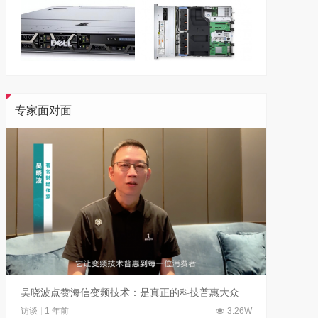
专家面对面
吴晓波点赞海信变频技术：是真正的科技普惠大众
访谈
1 年前
3.26W
访谈
1 