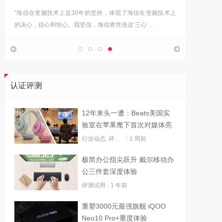
“海信在变频技术上近30年的坚持，体现了海信在变频技术上
Google首
的决心，信心和恒心。我坚信，海信将凭借这‘三心’…
上，分享
认证评测
12年来头一遭：Beats美国实
验室在苹果麾下首次对媒体亮
灯
行业动态
,
评测试用
1 周前
极简办公指尖跃升 戴尔移动办
公三件套深度体验
评测试用
1 年前
重塑3000元最强旗舰 iQOO
Neo10 Pro+重度体验