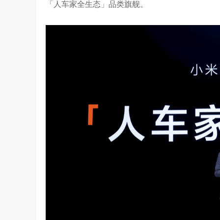
「人车家全生态」品类旗舰。
算力不是最贵的？谷歌首席科学家：把数据“搬来搬去”才是烧钱大头
对话AI创作者 vivo X Fold系列深度绑定
7.59K
访谈
2 月前