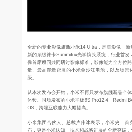
YC Startup School 2026
2026年，AI Agent正在完成从“问答工具”到“
进化。当技术实现从“能听会给答案”…
全新的专业影像旗舰小米14 Ultra，是集影
新的顶级徕卡Summilux光学镜头系统，行业首发 A
像首席顾问共同研讨影像标准，影像能力全方位跨
量、最高能量密度的小米金沙江电池，以及场景
级。
从本次发布会开始，小米不再只发布旗舰新品个体
体验。同场发布的小米平板6S Pro12.4、Redmi 
OS，跨端互联能力大幅提高。
小米集团合伙人、总裁卢伟冰表示，小米史上首
布，更是小米认知、技术和战略进展的全新突破，