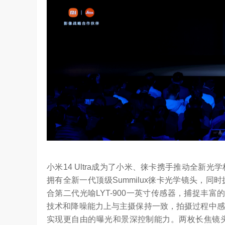
小米14 Ultra成为了小米、徕卡携手推动全
拥有全新一代顶级Summilux徕卡光学镜头，
合第二代光喻LYT-900一英寸传感器，捕捉丰富
技术和降噪能力上与主摄保持一致，拍摄过程中感
实现更自由的曝光和景深控制能力。两枚长焦镜头无