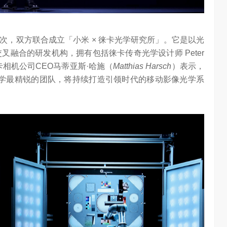
次，双方联合成立「小米 × 徕卡光学研究所」。它是以光
叉融合的研发机构，拥有包括徕卡传奇光学设计师 Peter
卡相机公司CEO马蒂亚斯·哈施（
Matthias Harsch
）表示，
学最精锐的团队，将持续打造引领时代的移动影像光学系