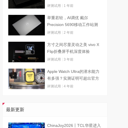
评测试用
1 年前
举重若轻，AI调优 戴尔
Precision 5690移动工作站测
试
评测试用
2 年前
方寸之间尽显灵动之美 vivo X
Flip折叠屏手机深度体验
评测试用
3 年前
Apple Watch Ultra的潜水能力
有多强？实测证明可超出官方
标称值
评测试用
4 年前
最新更新
ChinaJoy2026丨TCL华星进入