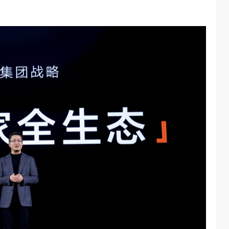
AI长赛道
刘平均：海信空调变频S架构发布具有重大意义
1.28W
访谈
1 年前
3.02W