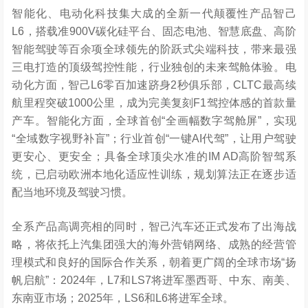
智能化、电动化科技集大成的全新一代颠覆性产品智己
L6，搭载准900V碳化硅平台、固态电池、智慧底盘、高阶
智能驾驶等百余项全球领先的阶跃式尖端科技，带来最强
三电打造的顶级驾控性能，行业独创的未来驾舱体验。电
动化方面，智己L6零百加速跻身2秒俱乐部，CLTC最高续
航里程突破1000公里，成为完美复刻F1驾控体感的首款量
产车。智能化方面，全球首创“全画幅数字驾舱屏”，实现
“全域数字视野补盲”；行业首创“一键AI代驾”，让用户驾驶
更安心、更安全；具备全球顶尖水准的IM AD高阶智驾系
统，已启动欧洲本地化适应性训练，规划算法正在逐步适
配当地环境及驾驶习惯。
全系产品高调亮相的同时，智己汽车还正式发布了出海战
略，将依托上汽集团强大的海外营销网络、成熟的经营管
理模式和良好的国际合作关系，朝着更广阔的全球市场“扬
帆启航”：2024年，L7和LS7将进军墨西哥、中东、南美、
东南亚市场；2025年，LS6和L6将进军全球。