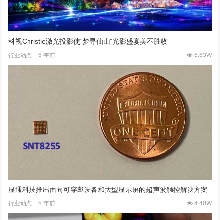
科视Christie激光投影使“梦寻仙山”光影盛宴美不胜收
6 年前
6.63W
行业动态
显通科技推出面向可穿戴设备和大型显示屏的超声波触控解决方案
5 年前
4.40W
行业动态