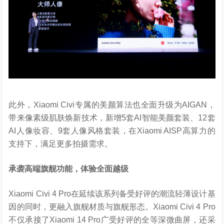
此外，Xiaomi Civi专属的美颜算法也全面升级为AIGAN，
带来像素级肌肤焕新技术，新增5套AI智能美颜套装、12套
AI人像妆容、9套人像风格套装，在Xiaomi AISP高算力的
支持下，满足更多拍摄需求。
承袭高端旗舰功能，体验全面越级
Xiaomi Civi 4 Pro在延续该系列备受好评的潮流轻薄设计基
因的同时，更融入旗舰材质与旗舰形态。Xiaomi Civi 4 Pro
不仅承接了Xiaomi 14 Pro广受好评的全等深微曲屏，还采