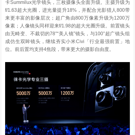
卡Summilux光学镜头，三枚摄像头全面升级。主摄升级为
f/1.63超大光圈，进光量提升18%，并配合光影猎人800带
来更丰富的影像层次；超广角由800万像素升级为1200万
像素；人像镜头同样迎来f/1.98的超大光圈升级。前置镜头
由无畸变、不裁切的78°“美人镜”镜头，与100°超广镜头组
成仿生双眸镜头，继续夯实小米Civi「行业最强前置」地
位。前后置均支持4焦段，带来更大的摄影自由度。