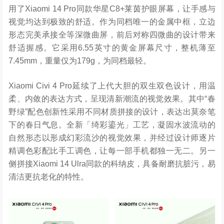
用了Xiaomi 14 Pro同款华星C8+莱茵护眼屏幕，让手感与
视觉均达到极致的舒适。作为同档唯一的金属中框，立边
形态完美承接全等深微曲屏，前后对称四微曲的设计带来
舒适握感。它采用6.55英寸的黄金屏幕尺寸，整机薄至
7.45mm，重量仅为179g，为同档最轻。
Xiaomi Civi 4 Pro延续了上代大胆的双生双色设计，用温
柔、内敛的表达方式，呈现清新潮流的视觉效果。其中“春
野绿”配色创新性采用不同材质拼接的设计，表达出莫奈笔
下的春日气息。全新「绮彩鎏光」工艺，凝固水波流动的
自然形态以形成幻彩流沙的视觉效果，并经过设计师逐片
精调色彩配比手工调色，让每一部手机都独一无二。另一
侧拼接Xiaomi 14 Ulra同款的科纳皮，具备耐磨抗脏污，易
清洁更抗老化的特性。