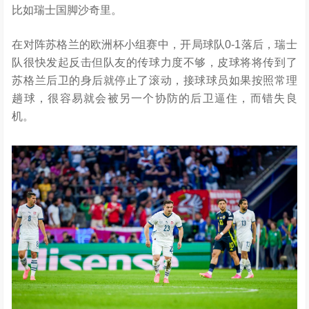
比如瑞士国脚沙奇里。
在对阵苏格兰的欧洲杯小组赛中，开局球队0-
1
落后，瑞士
队很快发起反击但队友的传球力度不够，皮球将将传到了
苏格兰后卫的身后就停止了滚动，接球球员如果按照常理
趟球，很容易就会被另一个协防的后卫逼住，而错失良
机。