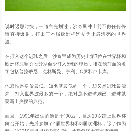
说时迟那时快，一道白光划过，沙奇里冲上前不做任何停
留直接爆射，打出了本届欧洲杯迄今为止最漂亮的世界
波。
在打入这个进球之后，沙奇里成为历史上第7位在世界杯和
欧洲杯决赛阶段分别至少打入5球的球员，排在他前面的名
字包括普拉蒂尼、克林斯曼、亨利、C罗和卢卡库。
他恐怕是身价最低、知名度最低的一个，却又是进球最漂
亮、打入世界波最多的一个，绝对是不进球则已、进球就
要霸上热搜的典范。
而且，1
991
年出生的他是个“9
0
后”，自从1
9
岁踏上世界杯
舞台开始，先后参加了4届世界杯和3届欧洲杯，除了作为