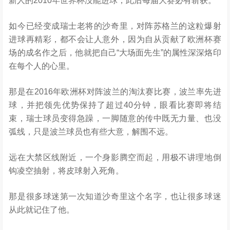
新人的2
010
年世界杯没能进球，此后每届大赛必有斩获。
如今已经变成瑞士老将的沙奇里，对阵苏格兰的这粒爆射
进球再精彩，都不会让人意外，因为自从贡献了欧洲杯赛
场的成名作之后，他就把自己“大场面先生”的属性深深烙印
在每个人的心里。
那是在2
016
年欧洲杯对阵波兰的淘汰赛比赛，波兰率先进
球，并把领先优势保持了超过4
0
分钟，眼看比赛即将结
束，瑞士球员变得急躁，一脚随意的传中既无力量、也没
弧线，只是波兰球员也有些大意，解围不远。
远在大禁区线附近，一个身影腾空而起，用极不讲理地倒
钩凌空抽射，将皮球射入死角。
那是很多球迷第一次知道沙奇里这个名字，也让很多球迷
从此就记住了他。