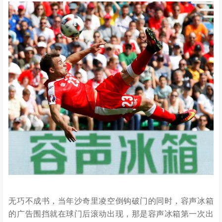
无巧不成书，当年沙奇里凌空倒钩破门的同时，容声冰箱
的广告围挡就在球门后滚动出现，那是容声冰箱第一次出