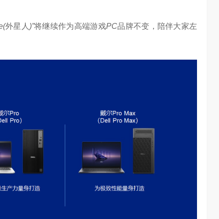
任务助手”的重要
6月12日，在海信举办的 “中国变频 信芯保障”海信空调变频S
架构技术发布会上，原国家质检总局副局长、中…
e(
外星人
)”
将继续作为高端游戏
PC
品牌不变，陪伴大家左