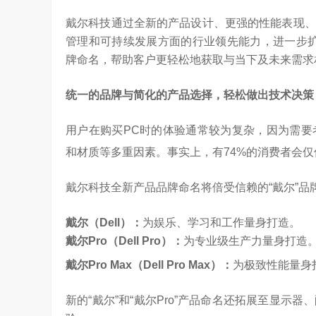
戴尔科技通过全新的产品设计、更强的性能表现、
管理和可持续发展方面的行业领先能力，进一步扩
牌命名，帮助客户更轻松地获取与当下及未来需求
统一的品牌与简化的产品选择，轻松做出技术决策
用户在购买PC时的体验通常较为复杂，因为需要
和材质等多重因素。事实上，有74%的消费者会
戴尔科技全新产品品牌命名将倍受信赖的“戴尔”
戴尔（
Dell
）：
为娱乐、学习和工作量身打造。
戴尔
Pro
（
Dell Pro
）：
为专业级生产力量身打造
戴尔
Pro Max
（
Dell Pro Max
）：
为极致性能量身
算力不是最贵的？谷歌首席科学家：把数据“搬来搬去”才是烧钱大头
对话AI创作者 vivo X Fold系列深度绑定
新的“戴尔”和“戴尔Pro”产品命名还拓展至显
7.24K
访谈
2 月前