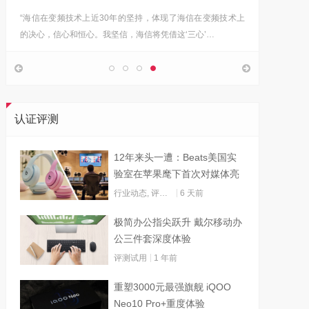
“海信在变频技术上近30年的坚持，体现了海信在变频技术上
Google首
的决心，信心和恒心。我坚信，海信将凭借这‘三心’…
上，分享
认证评测
12年来头一遭：Beats美国实
验室在苹果麾下首次对媒体亮
灯
行业动态
,
评测试用
6 天前
极简办公指尖跃升 戴尔移动办
公三件套深度体验
评测试用
1 年前
重塑3000元最强旗舰 iQOO
Neo10 Pro+重度体验