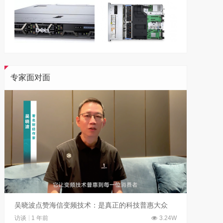
专家面对面
吴晓波点赞海信变频技术：是真正的科技普惠大众
访谈
1 年前
3.24W
访谈
6 