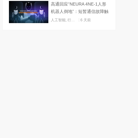
高通回应“NEURA 4NE-1人形
机器人倒地”：短暂通信故障触
发关机
人工智能
,
行业动态
6 天前