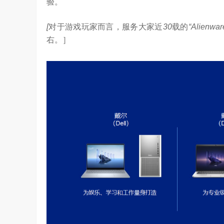
验。
YC Startup School 2026
2026年，AI Agent正在完成从“问答工具”到“
进化。当技术实现从“能听会给答案”…
[
对于游戏玩家而言，服务大家近
30
载的
“Alienwar
右。］