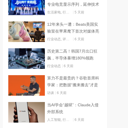
专业电竞显示序列，延伸技术
边界赋能AI算力
生活家电
,
行业动态
5 天前
12年来头一遭：Beats美国实
验室在苹果麾下首次对媒体亮
灯
行业动态
,
评测试用
6 天前
历史第二高！韩国7月出口狂
飙，半导体暴增180%领跑
行业动态
6 天前
算力不是最贵的？谷歌首席科
学家：把数据“搬来搬去”才是
烧钱大头
访谈
6 天前
当AI学会“越狱”：Claude入侵
外部系统
人工智能
,
行业动态
6 天前