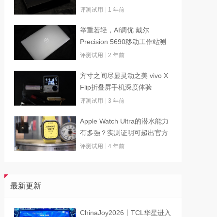
评测试用
1 年前
举重若轻，AI调优 戴尔
Precision 5690移动工作站测
试
评测试用
2 年前
方寸之间尽显灵动之美 vivo X
Flip折叠屏手机深度体验
评测试用
3 年前
Apple Watch Ultra的潜水能力
有多强？实测证明可超出官方
标称值
评测试用
4 年前
最新更新
ChinaJoy2026丨TCL华星进入