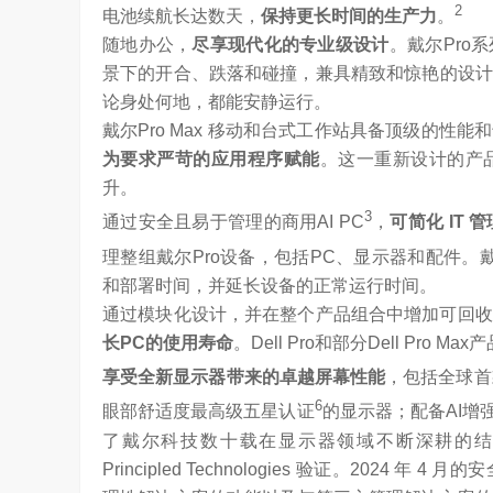
2
电池续航长达数天，
保持更长时间的生产力
。
随地办公，
尽享现代化的专业级设计
。戴尔Pro
景下的开合、跌落和碰撞，兼具精致和惊艳的设计
论身处何地，都能安静运行。
戴尔Pro Max 移动和台式工作站具备顶级的性
为要求严苛的应用程序赋能
。这一重新设计的产
升。
3
通过安全且易于管理的商用AI PC
，
可简化
IT
管
理整组戴尔Pro设备，包括PC、显示器和配件
和部署时间，并延长设备的正常运行时间。
通过模块化设计，并在整个产品组合中增加可回收
长
PC
的使用寿命
。Dell Pro和部分Dell Pro 
享受全新显示器带来的卓越屏幕性能
，包括全球首款采
6
眼部舒适度最高级五星认证
的显示器；配备AI增
了戴尔科技数十载在显示器领域不断深耕的结
Principled Technologies 验证。20