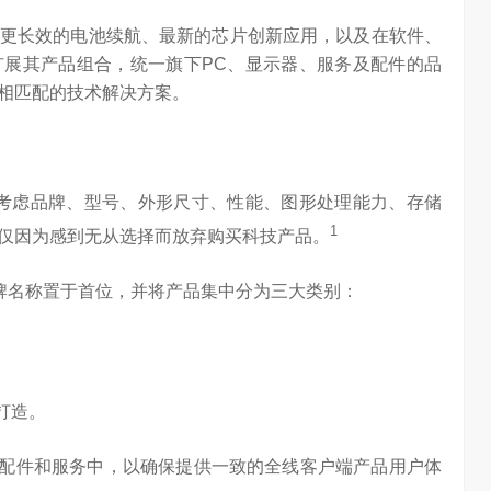
更长效的电池续航、最新的芯片创新应用，以及在软件、
展其产品组合，统一旗下PC、显示器、服务及配件的品
相匹配的技术解决方案。
考虑品牌、型号、外形尺寸、性能、图形处理能力、存储
1
仅仅因为感到无从选择而放弃购买科技产品。
品牌名称置于首位，并将产品集中分为三大类别：
。
打造。
AI长赛道
刘平均：海信空调变频S架构发布具有重大意义
示器、配件和服务中，以确保提供一致的全线客户端产品用户体
1.26W
访谈
1 年前
3W