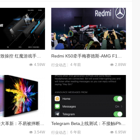
165Hz高刷与极致操控 红魔游戏手机6引领高帧率电竞时代
Redmi K50牵手梅赛德斯-AMG F1车队，首发电竞版打造“冷血”旗舰
4.59W
4 年前
2.89W
行业动态
屏幕技术将迎来大革新：不易被摔断裂、显示效果顶级
Telegram Beta上线测试：不接触iPhone也能收发信息
3.54W
6 年前
6.95W
行业动态