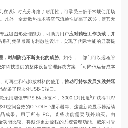
系列在设计时充分考虑了耐用性，可承受三倍于常规使用场
。此外，全新散热技术将空气流通性提高了20%，使其无
能和专业级图形处理能力，可助力用户
应对精密工作负载
，
并
品系列凭借最新专利散热设计，实现了代际性能的显著提
理，时刻防范不断变化的威胁
。如今，IT 部门可以远程管
4
。戴尔科技提供的整体设备管理解决方案，
可降低运营成本
、可再生和低排放材料的使用，
推动可持续发展实践并延
Max产品配备了模块化USB-C端口。
5
用增强型IPS Black技术， 3000:1对比度
并获得TUV
强3D空间音效的QD-OLED显示器等。这些新款显示器延续
晶成果。用于所有 PC。某些功能需要额外购买。由
24 年 4 月的安全功能比较。将戴尔更新流程的系统管理功能、戴尔可管