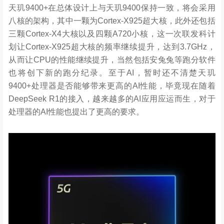
天玑9400+在总体设计上与天玑9400保持一致，将会采用
八核的架构，其中一颗为Cortex-X925超大核，此外还包括
三颗Cortex-X4大核以及四颗A720小核，这一次联发科计
划让Cortex-X925超大核的频率继续提升，达到3.7GHz，
从而让CPU的性能继续提升，当然包括安兔兔等跑分软件
也将创下新的跑分纪录。至于AI，暂时还不清楚天玑
9400+处理器是否能够带来更高的AI性能，毕竟现在随着
DeepSeek R1的接入，越来越多的AI应用应运而生，对于
处理器的AI性能也提出了更高的要求。