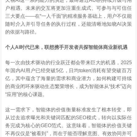
天禧AI这一系列能力的演进，最终通过AUI的持续升级与用
户相遇。未来的交互将更加注重生成式、可参与与可信任
三大要点——在“一人千面”的精准服务基础上，用户不仅能
随时介入并引导任务的执行过程，还能清晰地知晓AI决策
的依据与路径。
个人
AI
时代已来，联想携手开发者共探智能体商业新机遇
每一次由技术驱动的行业跃迁都会带来巨大的机遇，2025
年国内AI用户已经突破5亿，日均token消耗有望突破百万
亿，其中蕴含了海量的需求和商业潜力，如何构建可持续
的商业闭环来驱动生态繁荣增长，成为智能体从“技术”迈向
“应用”的核心课题。
这一需求下，智能体的价值衡量标准发生了根本转变，即
从过去追求曝光和关键词匹配的SEO模式，转向以实际任
务完成为核心的GEO范式。这意味着，智能体的价值关键
不再仅仅是“被看到”，而在于能否理解意图、有效协同并可