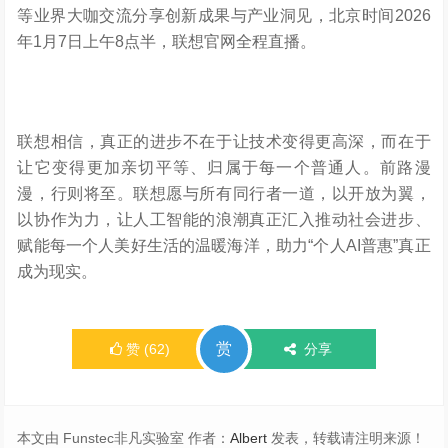
此外，还有腾讯混元、百度文心一言、Kimi 、MiniMax、
商汤、科大讯飞、阶跃星辰
等国内主流大模型合作伙伴共
同见证这一行业盛会。
在明年1月的CES 2026消费电子展期间，联想创新科技大
会将在拉斯维加斯举办。届时，联想将与英伟达黄仁勋、
英特尔陈立武、AMD苏姿丰，以及国际足联主席因凡蒂诺
等业界大咖交流分享创新成果与产业洞见，北京时间2026
年1月7日上午8点半，联想官网全程直播。
联想相信，真正的进步不在于让技术变得更高深，而在于
让它变得更加亲切平等、归属于每一个普通人。前路漫
漫，行则将至。联想愿与所有同行者一道，以开放为翼，
以协作为力，让人工智能的浪潮真正汇入推动社会进步、