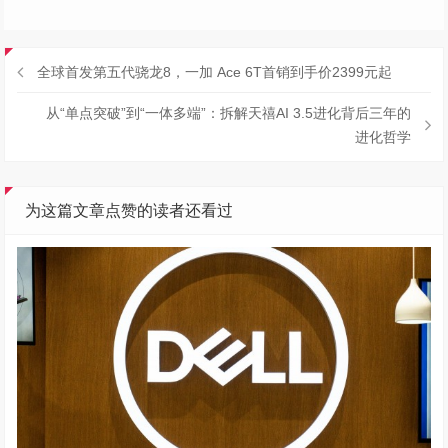
赋能每一个人美好生活的温暖海洋，助力“个人AI普惠”真正
成为现实。
赏
赞
(
62
)
分享
本文由 Funstec非凡实验室 作者：
Albert
发表，转载请注明来源！
全球首发第五代骁龙8，一加 Ace 6T首销到手价2399元起
从“单点突破”到“一体多端”：拆解天禧AI 3.5进化背后三年的
进化哲学
为这篇文章点赞的读者还看过