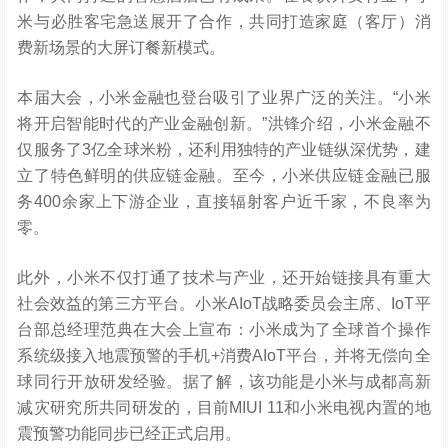
米与必胜客宅急送展开了合作，共同打造家庭（客厅）消
费新场景的大屏订餐新模式。
本届大会，小米金融也登台吸引了业界广泛的关注。“小米
将开启智能时代的产业金融创新。”洪锋介绍，小米金融不
仅服务了3亿全球米粉，还利用独特的产业链纵深优势，建
立了特色鲜明的供应链金融。至今，小米供应链金融已服
务400余家上下游企业，直接辐射客户近千家，不良率为
零。
此外，小米不仅打通了技术与产业，还开始链接具有重大
社会效益的第三方平台。小米AIoT战略委员会主席、IoT平
台部总经理范典在大会上宣布：小米成为了全球首个操作
系统级接入地震预警的手机+消费AIoT平台，并将无偿向全
球同行开放研发经验。据了解，该功能是小米与成都高新
减灾研究所共同研发的，目前MIUI 11和小米电视内置的地
震预警功能同步已经正式启用。