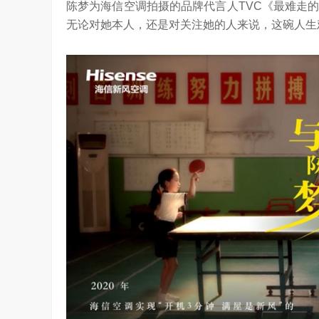
陈梦为海信空调拍摄的品牌代言人TVC《最难走
无论对她本人，还是对关注她的人来说，这碗人生
是真正的科技普惠大众
3.23W
访谈
5 天前