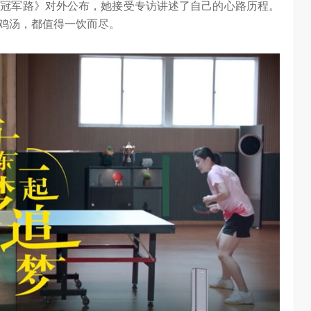
的冠军路》对外公布，她接受专访讲述了自己的心路历程。
鸡汤，都值得一饮而尽。
算力不是最贵的？谷歌首席科学家：把数据“搬来搬去”才是烧钱大头
对话AI创作者 vivo X Fold系列深度绑定AI长赛道
7.09K
访谈
2 月前
1.25W