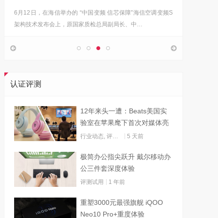
6月12日，在海信举办的 “中国变频 信芯保障”海信空调变频S
“海信在
架构技术发布会上，原国家质检总局副局长、中…
的决心，
认证评测
12年来头一遭：Beats美国实
验室在苹果麾下首次对媒体亮
灯
行业动态
,
评测试用
5 天前
极简办公指尖跃升 戴尔移动办
公三件套深度体验
评测试用
1 年前
重塑3000元最强旗舰 iQOO
Neo10 Pro+重度体验