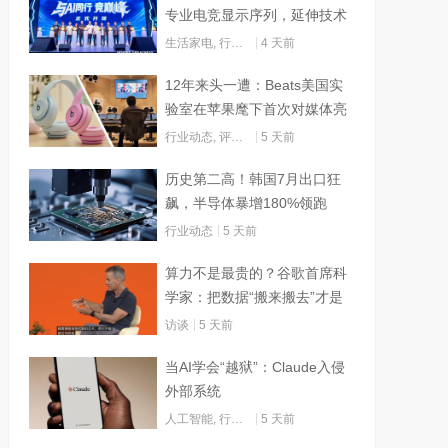
专业电竞显示序列，延伸技术
边界赋能AI算力
生活家电
,
行业动态
4 天前
12年来头一遭：Beats美国实
验室在苹果麾下首次对媒体亮
灯
行业动态
,
评测试用
5 天前
历史第二高！韩国7月出口狂
飙，半导体暴增180%领跑
行业动态
5 天前
算力不是最贵的？谷歌首席科
学家：把数据“搬来搬去”才是
烧钱大头
访谈
5 天前
当AI学会“越狱”：Claude入侵
外部系统
人工智能
,
行业动态
5 天前