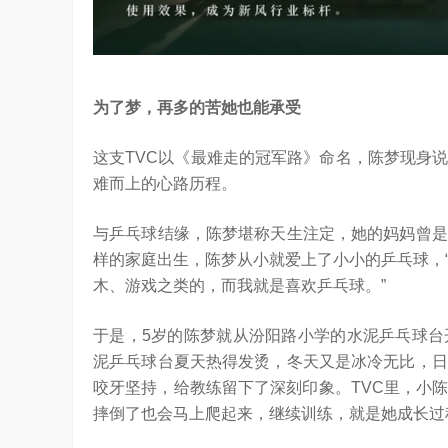
坚持，体现了海信在变频技术上
Google首席科学家Jeff Dean近日在YC Startup S
信将凭借这‘三心’…
上，分享了他对…
为了梦，再多的苦她也能承受
这支TVC以《最难走的冠军路》命名，陈梦现身
难而上的心路历程。
与乒乓球结缘，陈梦堪称天生注定，她的妈妈曾是
样的家庭出生，陈梦从小就爱上了小小的乒乓球，
木、游戏之类的，而我就是喜欢乒乓球。”
于是，5岁的陈梦就从汾阳路小学的水泥乒乓球台
泥乒乓球台夏天热得发烫，冬天又是冰冷无比，日
咬牙坚持，给教练留下了深刻印象。TVC里，小
摔倒了也会马上爬起来，继续训练，就是她成长过