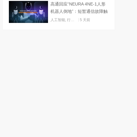
高通回应“NEURA 4NE-1人形
机器人倒地”：短暂通信故障触
发关机
人工智能
,
行业动态
5 天前