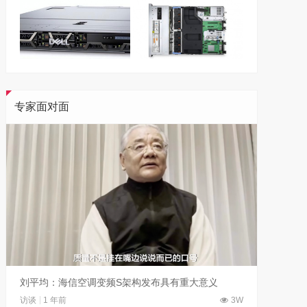
专家面对面
刘平均：海信空调变频S架构发布具有重大意义
吴晓波
访谈
1 年前
3W
访谈
1 