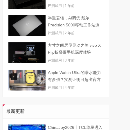
评测试用
1 年前
举重若轻，AI调优 戴尔
Precision 5690移动工作站测
试
评测试用
2 年前
方寸之间尽显灵动之美 vivo X
Flip折叠屏手机深度体验
评测试用
3 年前
Apple Watch Ultra的潜水能力
有多强？实测证明可超出官方
标称值
评测试用
4 年前
最新更新
ChinaJoy2026丨TCL华星进入