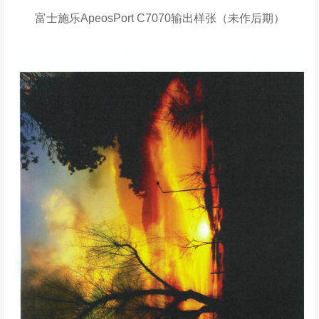
富士施乐ApeosPort C7070输出样张（未作后期）