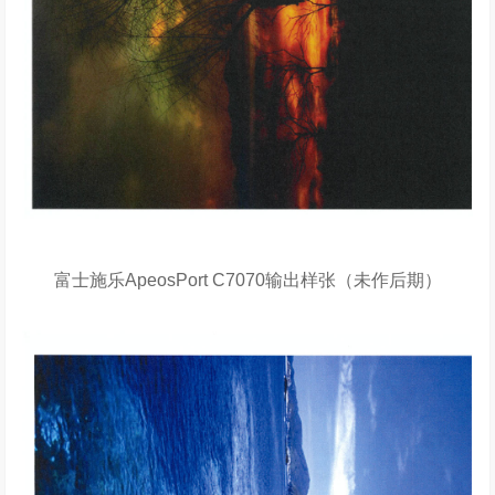
富士施乐ApeosPort C7070输出样张（未作后期）