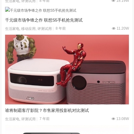
8 年前
18.19W
生活家电
,
评测试用
千元级市场争锋之作 联想S5手机抢先测试
8 年前
11.20W
生活家电
,
移动应用
,
评测试用
谁将制霸客厅影院？市售家用投影机对比测试
7 年前
13.08W
生活家电
,
评测试用