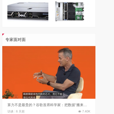
专家面对面
算力不是最贵的？谷歌首席科学家：把数据“搬来搬去”才是烧钱大头
访谈
6 天前
7.40K