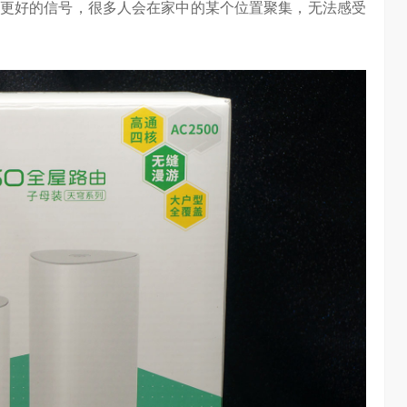
更好的信号，很多人会在家中的某个位置聚集，无法感受
大意义
吴晓波点赞海信变频技术：是真正的科技普惠大众
3.01W
访谈
1 年前
3.25W