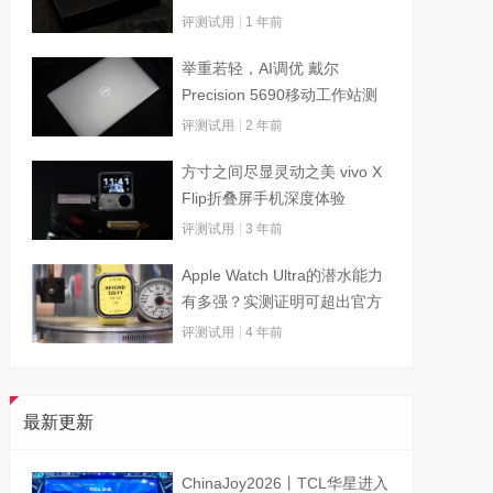
评测试用
1 年前
举重若轻，AI调优 戴尔
Precision 5690移动工作站测
试
评测试用
2 年前
方寸之间尽显灵动之美 vivo X
Flip折叠屏手机深度体验
评测试用
3 年前
Apple Watch Ultra的潜水能力
有多强？实测证明可超出官方
标称值
评测试用
4 年前
最新更新
ChinaJoy2026丨TCL华星进入