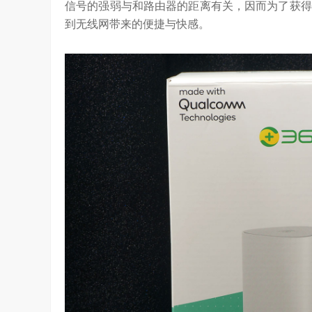
信号的强弱与和路由器的距离有关，因而为了获得
到无线网带来的便捷与快感。
ld系列深度绑定AI长赛道
刘平均：海信空调变频S架构发布具有重
1.27W
访谈
1 年前