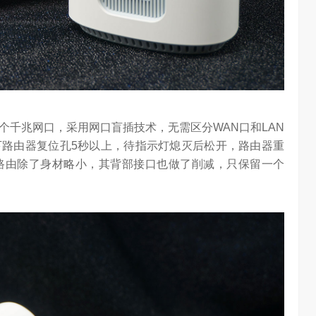
个千兆网口，采用网口盲插技术，无需区分WAN口和LAN
路由器复位孔5秒以上，待指示灯熄灭后松开，路由器重
路由除了身材略小，其背部接口也做了削减，只保留一个