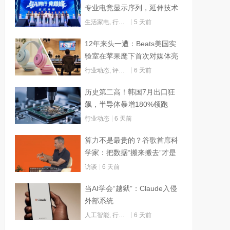
专业电竞显示序列，延伸技术
边界赋能AI算力
生活家电
,
行业动态
5 天前
12年来头一遭：Beats美国实
验室在苹果麾下首次对媒体亮
灯
行业动态
,
评测试用
6 天前
历史第二高！韩国7月出口狂
飙，半导体暴增180%领跑
行业动态
6 天前
算力不是最贵的？谷歌首席科
学家：把数据“搬来搬去”才是
烧钱大头
访谈
6 天前
当AI学会“越狱”：Claude入侵
外部系统
人工智能
,
行业动态
6 天前