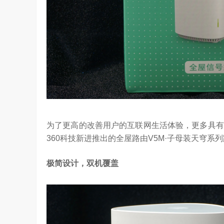
从“问答工具”到“任务助手”的重要
6月12日，在海信举办的 “中国变频 信芯保障”
案”…
架构技术发布会上，原国家质检总局副局长、中
为了更高的改善用户的互联网生活体验，更多具有
360科技新进推出的全屋路由V5M·子母装天穹系
极简设计，双机覆盖