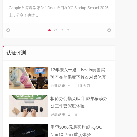
Google首席科学家Jeff Dean近日在YC Startup School 2026
上，分享了他对…
认证评测
12年来头一遭：Beats美国实
验室在苹果麾下首次对媒体亮
灯
行业动态
,
评测试用
6 天前
极简办公指尖跃升 戴尔移动办
公三件套深度体验
评测试用
1 年前
重塑3000元最强旗舰 iQOO
Neo10 Pro+重度体验