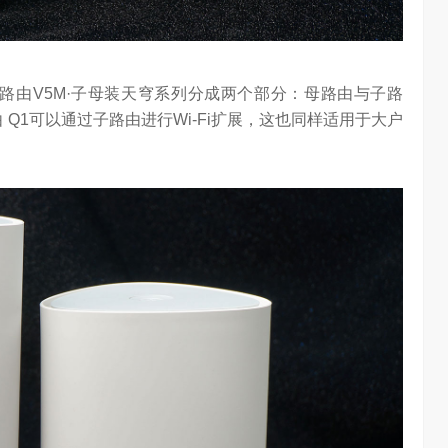
屋路由V5M·子母装天穹系列分成两个部分：母路由与子路
 Q1可以通过子路由进行Wi-Fi扩展，这也同样适用于大户