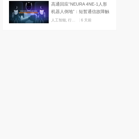
高通回应“NEURA 4NE-1人形
机器人倒地”：短暂通信故障触
发关机
人工智能
,
行业动态
6 天前