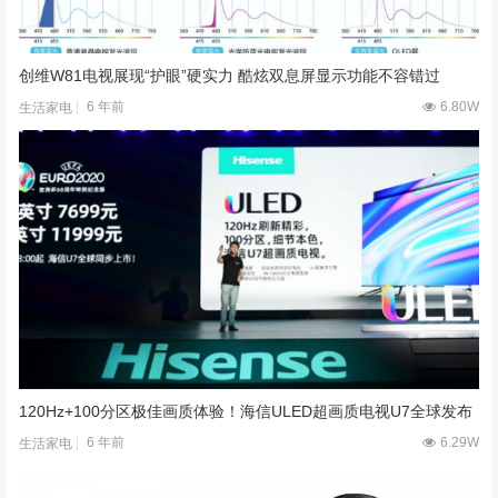
创维W81电视展现“护眼”硬实力 酷炫双息屏显示功能不容错过
6 年前
6.80W
生活家电
120Hz+100分区极佳画质体验！海信ULED超画质电视U7全球发布
6 年前
6.29W
生活家电