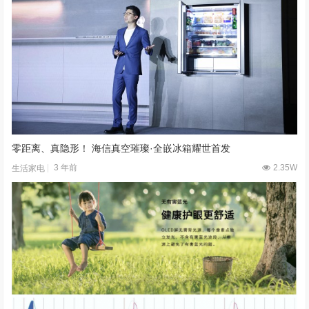
零距离、真隐形！ 海信真空璀璨·全嵌冰箱耀世首发
3 年前
2.35W
生活家电