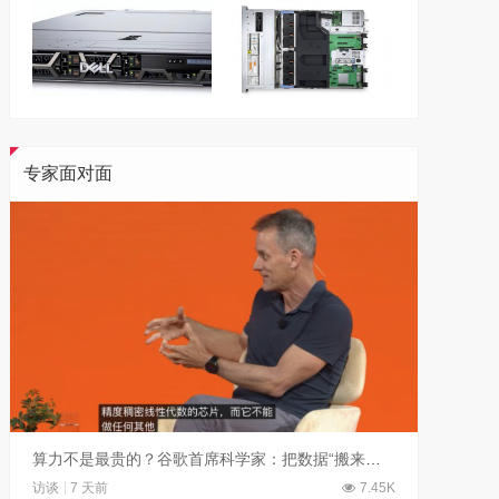
专家面对面
算力不是最贵的？谷歌首席科学家：把数据“搬来搬去”才是烧钱大头
访谈
7 天前
7.45K