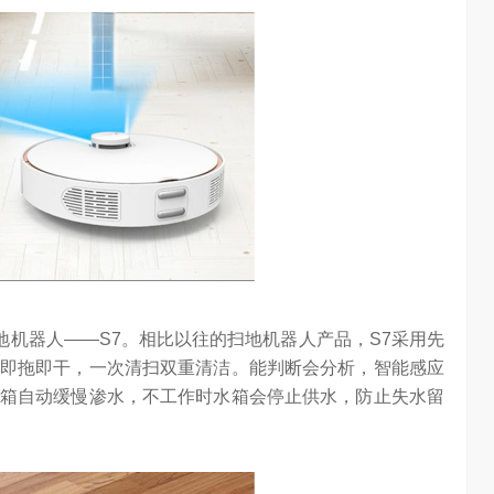
海信空调变频S
“海信在变频技术上近30年的坚持，体现了海信在变频技术上
…
的决心，信心和恒心。我坚信，海信将凭借这‘三心’…
地机器人——S7。相比以往的扫地机器人产品，S7采用先
即拖即干，一次清扫双重清洁。能判断会分析，智能感应
箱自动缓慢渗水，不工作时水箱会停止供水，防止失水留