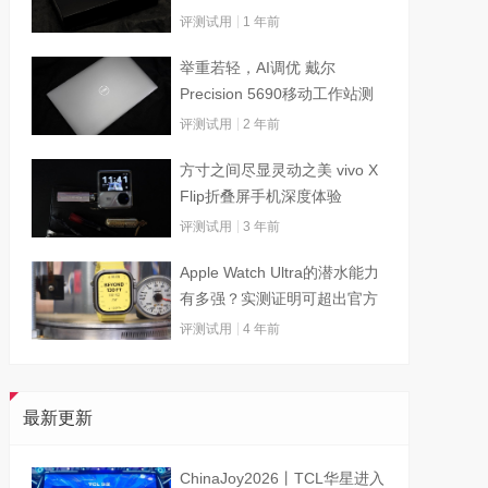
评测试用
1 年前
举重若轻，AI调优 戴尔
Precision 5690移动工作站测
试
评测试用
2 年前
方寸之间尽显灵动之美 vivo X
Flip折叠屏手机深度体验
评测试用
3 年前
Apple Watch Ultra的潜水能力
有多强？实测证明可超出官方
标称值
评测试用
4 年前
最新更新
ChinaJoy2026丨TCL华星进入