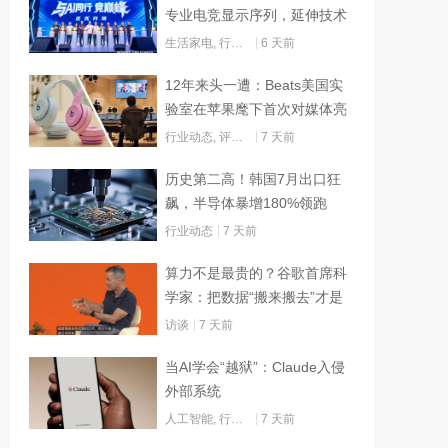
专业电竞显示序列，延伸技术
边界赋能AI算力
生活家电
,
行业动态
6 天前
12年来头一遭：Beats美国实
验室在苹果麾下首次对媒体亮
灯
行业动态
,
评测试用
7 天前
历史第二高！韩国7月出口狂
飙，半导体暴增180%领跑
行业动态
7 天前
算力不是最贵的？谷歌首席科
学家：把数据“搬来搬去”才是
烧钱大头
访谈
7 天前
当AI学会“越狱”：Claude入侵
外部系统
人工智能
,
行业动态
7 天前