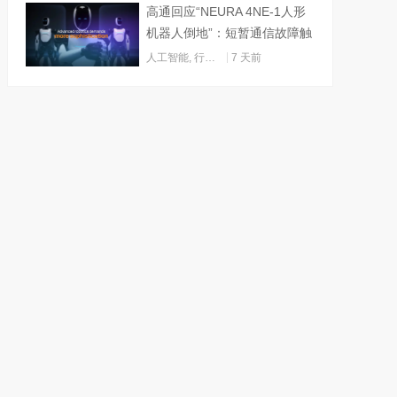
高通回应“NEURA 4NE-1人形
机器人倒地”：短暂通信故障触
发关机
人工智能
,
行业动态
7 天前