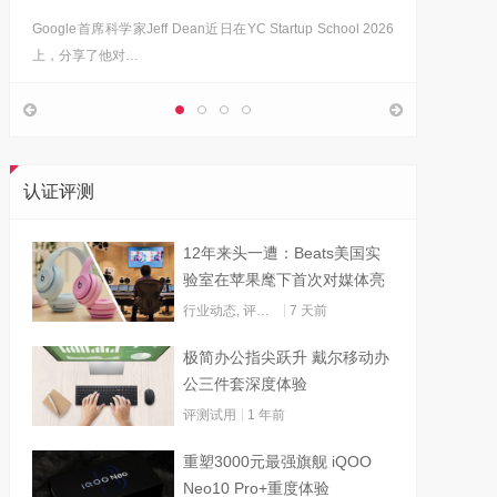
Google首席科学家Jeff Dean近日在YC Startup School 2026
上，分享了他对…
认证评测
12年来头一遭：Beats美国实
验室在苹果麾下首次对媒体亮
灯
行业动态
,
评测试用
7 天前
极简办公指尖跃升 戴尔移动办
公三件套深度体验
评测试用
1 年前
重塑3000元最强旗舰 iQOO
Neo10 Pro+重度体验