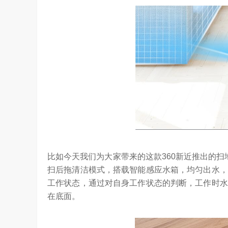
从“问答工具”到“任务助手”的重要
6月12日，在海信举办的 “中国变频 信芯保障”
案”…
架构技术发布会上，原国家质检总局副局长、中
比如今天我们为大家带来的这款360新近推出的扫
扫后拖清洁模式，搭载智能感应水箱，均匀出水，
工作状态，通过对自身工作状态的判断，工作时水
在底面。