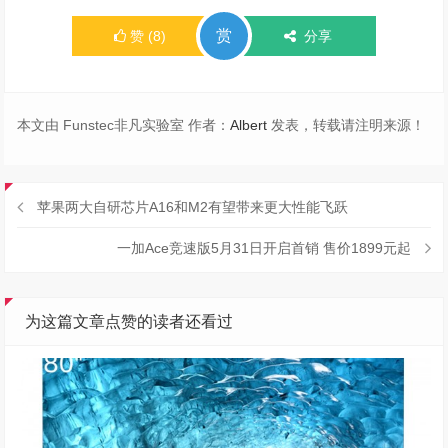
赏
赞
(
8
)
分享
本文由 Funstec非凡实验室 作者：
Albert
发表，转载请注明来源！
苹果两大自研芯片A16和M2有望带来更大性能飞跃
一加Ace竞速版5月31日开启首销 售价1899元起
为这篇文章点赞的读者还看过