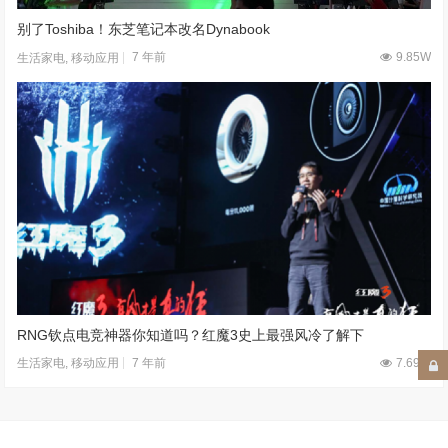
别了Toshiba！东芝笔记本改名Dynabook
7 年前
9.85W
生活家电
,
移动应用
RNG钦点电竞神器你知道吗？红魔3史上最强风冷了解下
7 年前
7.69W
生活家电
,
移动应用