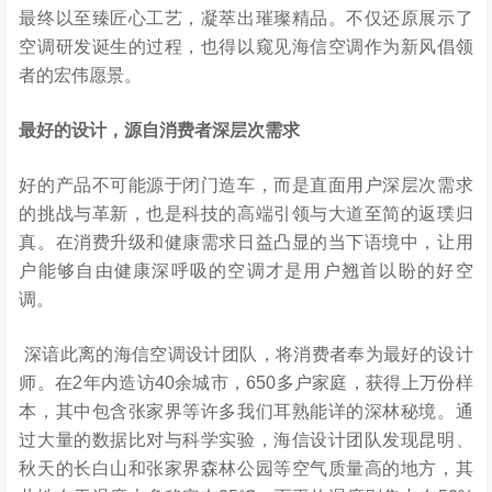
最终以至臻匠心工艺，凝萃出璀璨精品。不仅还原展示了
空调研发诞生的过程，也得以窥见海信空调作为新风倡领
者的宏伟愿景。
最好的设计，源自消费者深层次需求
好的产品不可能源于闭门造车，而是直面用户深层次需求
的挑战与革新，也是科技的高端引领与大道至简的返璞归
真。在消费升级和健康需求日益凸显的当下语境中，让用
户能够自由健康深呼吸的空调才是用户翘首以盼的好空
调。
深谙此离的海信空调设计团队，将消费者奉为最好的设计
师。在2年内造访40余城市，650多户家庭，获得上万份样
本，其中包含张家界等许多我们耳熟能详的深林秘境。通
过大量的数据比对与科学实验，海信设计团队发现昆明、
秋天的长白山和张家界森林公园等空气质量高的地方，其