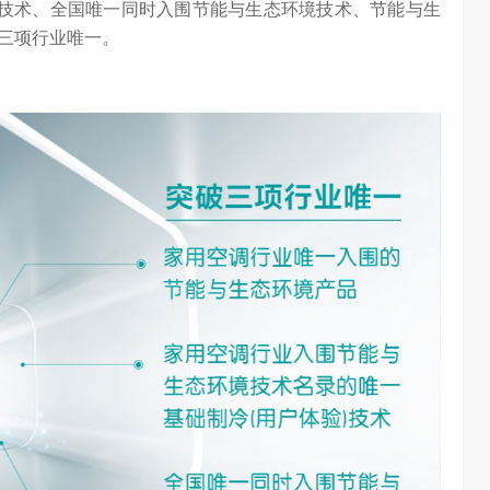
)技术、全国唯一同时入围节能与生态环境技术、节能与生
三项行业唯一。
算力不是最贵的？谷歌首席科学家：把数据“搬来搬去”才是烧钱大头
对话AI创作者 vivo X Fold系列深度绑定AI长赛道
7.45K
访谈
2 月前
1.27W