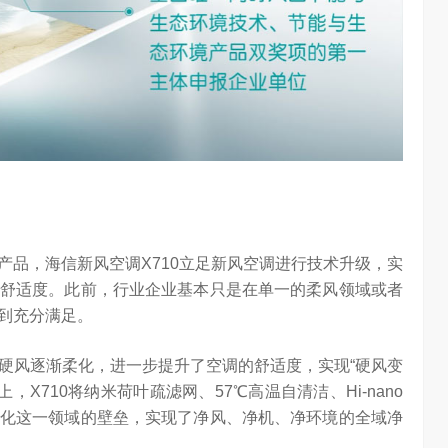
chool 2026
2026年，AI Agent正在完成从“问答工具”到“任务助手”的重要
进化。当技术实现从“能听会给答案”…
产品，海信新风空调X710立足新风空调进行技术升级，实
舒适度。此前，行业企业基本只是在单一的柔风领域或者
到充分满足。
，将硬风逐渐柔化，进一步提升了空调的舒适度，实现“硬风变
，X710将纳米荷叶疏滤网、57℃高温自清洁、Hi-nano
化这一领域的壁垒，实现了净风、净机、净环境的全域净