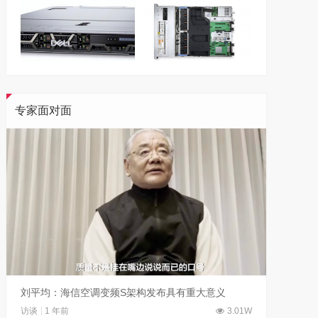
专家面对面
刘平均：海信空调变频S架构发布具有重大意义
吴晓波
访谈
1 年前
3.01W
访谈
1 