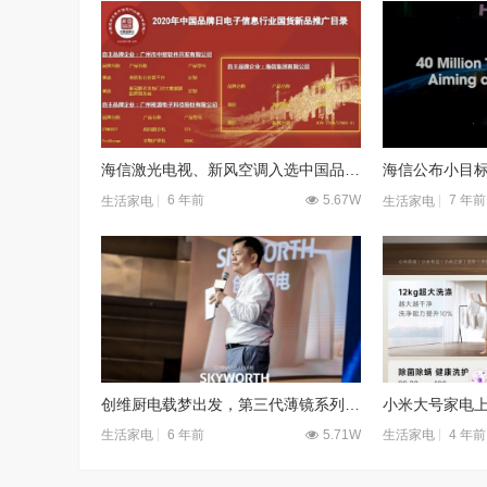
海信激光电视、新风空调入选中国品牌日 “国货新品”
6 年前
5.67W
7 年前
生活家电
生活家电
创维厨电载梦出发，第三代薄镜系列烟机惊艳亮相
6 年前
5.71W
4 年前
生活家电
生活家电