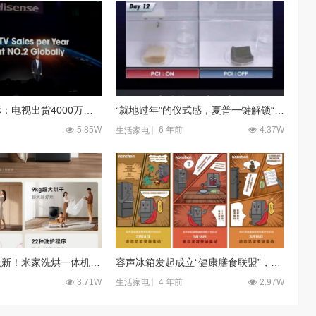
海信公布小目标：电视出货4000万台跻身全球前二
“就地过年”的仪式感，夏普一键解锁“新”年味
5.85W
6 年前
4.37W
生活家电
小米大号家电上新！米家洗烘一体机 12kg仅售1999元
容声冰箱发起成立“健康膳食联盟”，共筑家庭健康堡垒
3.71W
4 年前
2.97W
生活家电