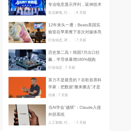
专业电竞显示序列，延伸技术
边界赋能AI算力
生活家电
,
行业动态
6 天前
12年来头一遭：Beats美国实
验室在苹果麾下首次对媒体亮
灯
行业动态
,
评测试用
7 天前
历史第二高！韩国7月出口狂
飙，半导体暴增180%领跑
行业动态
7 天前
算力不是最贵的？谷歌首席科
学家：把数据“搬来搬去”才是
烧钱大头
访谈
7 天前
当AI学会“越狱”：Claude入侵
外部系统
人工智能
,
行业动态
7 天前