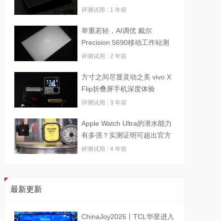
评测试用
1 年前
举重若轻，AI调优 戴尔
Precision 5690移动工作站测
试
评测试用
2 年前
方寸之间尽显灵动之美 vivo X
Flip折叠屏手机深度体验
评测试用
3 年前
Apple Watch Ultra的潜水能力
有多强？实测证明可超出官方
标称值
评测试用
4 年前
最新更新
ChinaJoy2026丨TCL华星进入