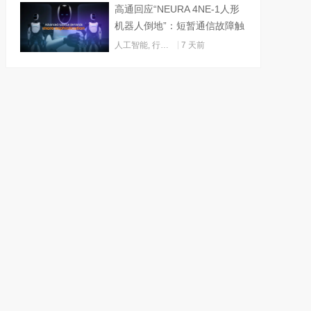
高通回应“NEURA 4NE-1人形
机器人倒地”：短暂通信故障触
发关机
人工智能
,
行业动态
7 天前