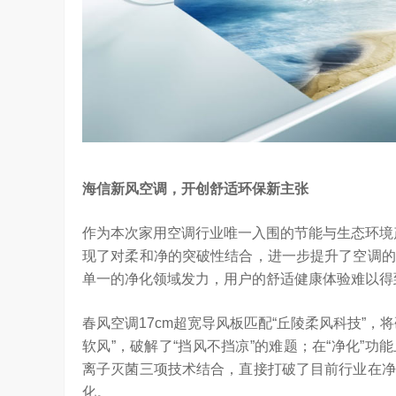
坚持，体现了海信在变频技术上
Google首席科学家Jeff Dean近日在YC Startup S
信将凭借这‘三心’…
上，分享了他对…
海信新风空调，开创舒适环保新主张
作为本次家用空调行业唯一入围的节能与生态环境
现了对柔和净的突破性结合，进一步提升了空调的
单一的净化领域发力，用户的舒适健康体验难以得
春风空调17cm超宽导风板匹配“丘陵柔风科技”
软风”，破解了“挡风不挡凉”的难题；在“净化”功能上
离子灭菌三项技术结合，直接打破了目前行业在净
化。