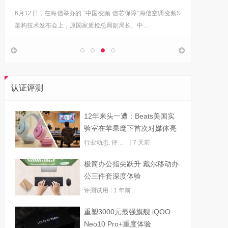
6月12日，在海信举办的 “中国变频 信芯保障”海信空调变频S
“海信在
架构技术发布会上，原国家质检总局副局长、中…
的决心，
认证评测
12年来头一遭：Beats美国实
验室在苹果麾下首次对媒体亮
灯
行业动态
,
评测试用
7 天前
极简办公指尖跃升 戴尔移动办
公三件套深度体验
评测试用
1 年前
重塑3000元最强旗舰 iQOO
Neo10 Pro+重度体验