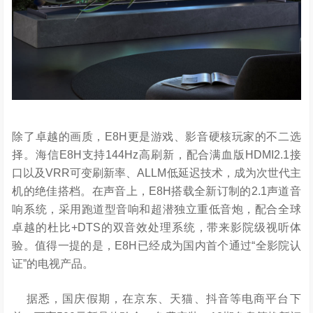
除了卓越的画质，E8H更是游戏、影音硬核玩家的不二选
择。海信E8H支持144Hz高刷新，配合满血版HDMI2.1接
口以及VRR可变刷新率、ALLM低延迟技术，成为次世代主
机的绝佳搭档。在声音上，E8H搭载全新订制的2.1声道音
响系统，采用跑道型音响和超潜独立重低音炮，配合全球
卓越的杜比+DTS的双音效处理系统，带来影院级视听体
验。值得一提的是，E8H已经成为国内首个通过“全影院认
证”的电视产品。
据悉，国庆假期，在京东、天猫、抖音等电商平台下