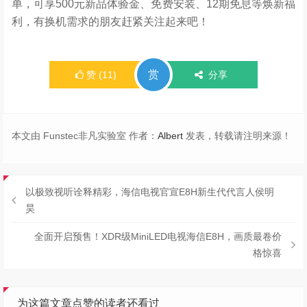
单，可享500元新品体验金、免费安装、12期免息等焕新福
利，有换机需求的朋友赶紧关注起来吧！
赏
赞
(
11
)
分享
本文由 Funstec非凡实验室 作者：
Albert
发表，转载请注明来源！
以极致视听诠释精彩，海信电视官宣E8H新生代代言人侯明
昊
全面开启预售！XDR级MiniLED电视海信E8H，画质最卷价
格惊喜
为这篇文章点赞的读者还看过