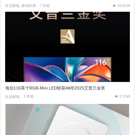
7 年前
10.81W
生活家电
,
移动应用
海信116英寸RGB-Mini LED斩获AWE2025艾普兰金奖
1 年前
2.13W
生活家电