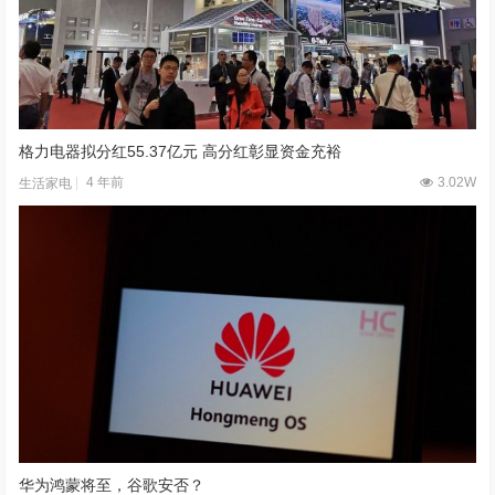
格力电器拟分红55.37亿元 高分红彰显资金充裕
4 年前
3.02W
生活家电
华为鸿蒙将至，谷歌安否？