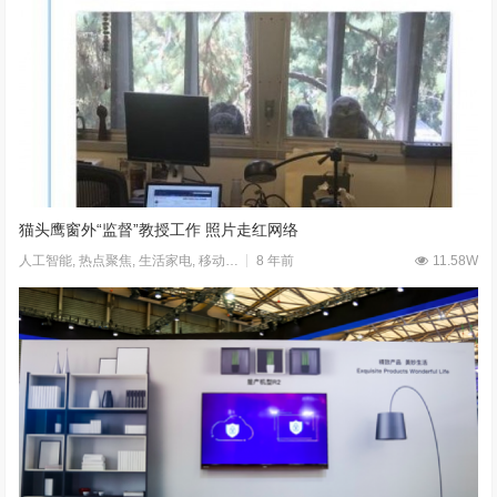
猫头鹰窗外“监督”教授工作 照片走红网络
8 年前
11.58W
人工智能
,
热点聚焦
,
生活家电
,
移动应用