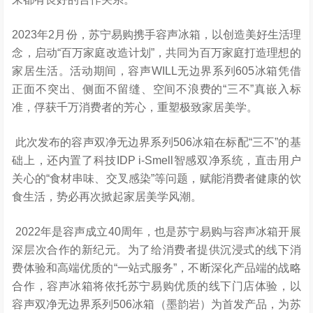
2023年2月
份，苏宁易购携手容声冰箱，以创造美好生活理
念，启动“百万家庭改造计划”，共同为百万家庭打造理想的
家居生活。活动期间，容声WILL无边界系列605冰箱凭借
正面不突出、侧面不留缝、空间不浪费的“三不”真嵌入标
准，俘获千万消费者的芳心，重塑极致家居美学。
此次发布的容声双净无边界系列506冰箱
在标配“三不”的基
础上，还
内置
了
科技IDP i-Smell智感双净系统，直击用户
关心的“食材串味、交叉感染”等问题，赋能消费者健康的饮
食生活，势必再次掀起家居美学风潮
。
2022年
是容声成立40周年，也是苏宁易购与容声冰箱开展
深层次合作的新纪元。为
了给消费者提供沉浸式的线下消
费体验和高端优质的“一站式服务”，不断深化产品端的战略
合作，容声冰箱将
依托苏宁易购优质的线下门店体验，以
容声双净无边界系列506冰箱（墨韵岩）为首发产品，为苏