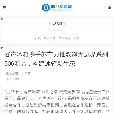
生活家电
首页
-
查看更多
-
生活家电
-
正文
容声冰箱携手苏宁力推双净无边界系列
506新品，构建冰箱新生态
生活家电
3 年前
2.59W
4月15日，容声冰箱“双生之净·致美无界”新品品鉴会于广州
召开
。品鉴会上，
容声冰箱与苏宁易购
宣布双方正
式达成
战略合作，
通过
资源共享集聚，
实现在合
作规模、深度、
广度上
的
持续共鸣，加速市场渗透
，并最终以优质的
产品